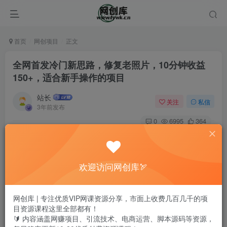
首页
网创项目
正文
全网首发冷门新思路，修复老照片，10分钟收益
150+，适合新手操作的项目
站长
关注
私信
3年前发布
0
6995
364
欢迎访问网创库🏹
网创库 | 专注优质VIP网课资源分享，市面上收费几百几千的项
目资源课程这里全部都有！
🔰 内容涵盖网赚项目、引流技术、电商运营、脚本源码等资源，