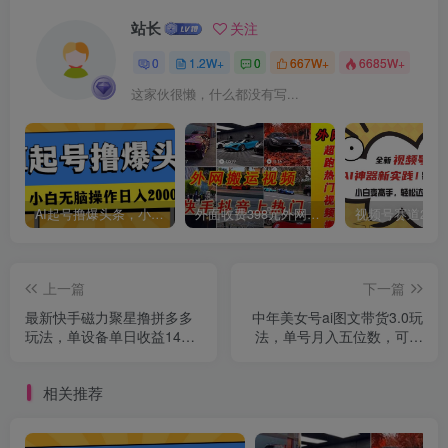
站长
关注
0
1.2W+
0
667W+
6685W+
这家伙很懒，什么都没有写...
创项目
AI起号撸爆头条，小白也能操作，日入2000+
外面收费398元外网超跑豪车汽车视频搬运至快手抖音上热门项目
上一篇
下一篇
最新快手磁力聚星撸拼多多
中年美女号ai图文带货3.0玩
玩法，单设备单日收益14—
法，单号月入五位数，可多
17元
账号矩阵，全AI创作
相关推荐