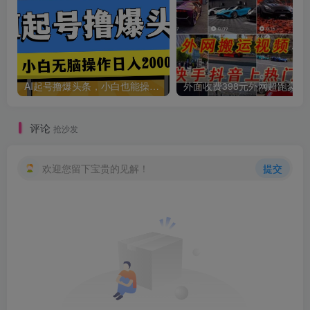
AI起号撸爆头条，小白也能操作，日入2000+
外面收费398元外网
评论
抢沙发
欢迎您留下宝贵的见解！
提交