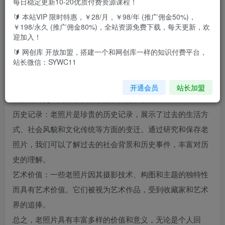
每日稳定更新10-20优质付费资源课程！
🔰 本站VIP 限时特惠，￥28/月，￥98/年 (推广佣金50%)，
￥198/永久 (推广佣金80%)，全站资源免费下载，每天更新，欢
迎加入！
老照片修复有哪些意义？
🔰 网创库 开放加盟，搭建一个和网创库一样的知识付费平台，
站长微信：SYWC11
回忆与情感：老照片可以唤起回忆和情感，帮助人们重新体
验过去的时光，重温珍贵的记忆。它们记录了个人、家庭和
开通会员
站长加盟
社会的历史瞬间，承载着亲情、友情和爱情。
历史记录：老照片是珍贵的历史记录，展示了过去的生活方
式、社会风貌和文化传统等方面的变迁。通过研究和保存老
照片，我们可以了解过去的社会背景和历史事件，丰富对历
史的理解。
艺术价值：一些老照片因其摄影技术、构图和主题的独特性
而具有艺术价值。它们被视为艺术作品，受到收藏家和艺术
界的追捧。
总之，老照片具有丰富多样的价值和意义，无论是个人回