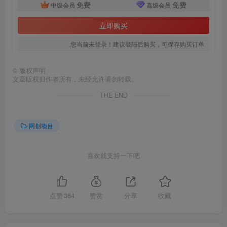
免费
免费
中级会员
高级会员
创项目
立即购买
您当前未登录！建议登陆后购买，可保存购买订单
©
版权声明
文章版权归作者所有，未经允许请勿转载。
THE END
创项目
网创项目
喜欢就支持一下吧
点赞
364
赞赏
分享
收藏
创项目