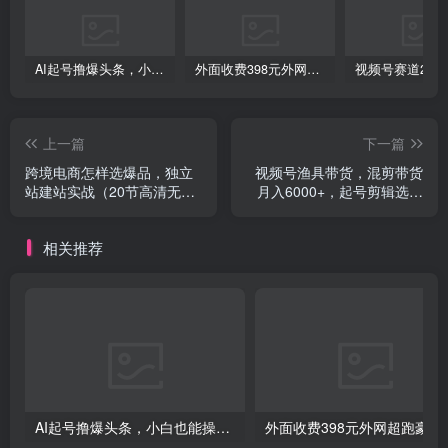
创项目
AI起号撸爆头条，小白也能操作，日入2000+
外面收费398元外网超跑豪车汽车视频搬运至快手抖音上热门项目
上一篇
下一篇
跨境电商怎样选爆品，独立
视频号渔具带货，混剪带货
站建站实战（20节高清无水
月入6000+，起号剪辑选品
印课）
带货
创项目
相关推荐
创项目
AI起号撸爆头条，小白也能操作，日入2000+
外面收费398元外网