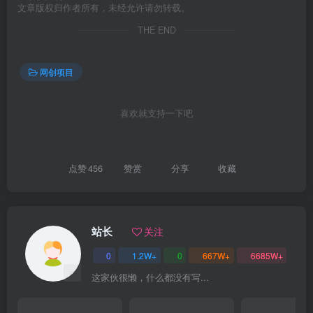
文章版权归作者所有，未经允许请勿转载。
THE END
网创项目
创项目
喜欢就支持一下吧
点赞
456
赞赏
分享
收藏
创项目
站长
关注
0
1.2W+
0
667W+
6685W+
这家伙很懒，什么都没有写...