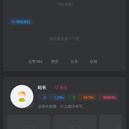
THE END
网创项目
喜欢就支持一下吧
点赞
984
赞赏
分享
收藏
站长
关注
0
1.2W+
0
667W+
6685W+
这家伙很懒，什么都没有写...