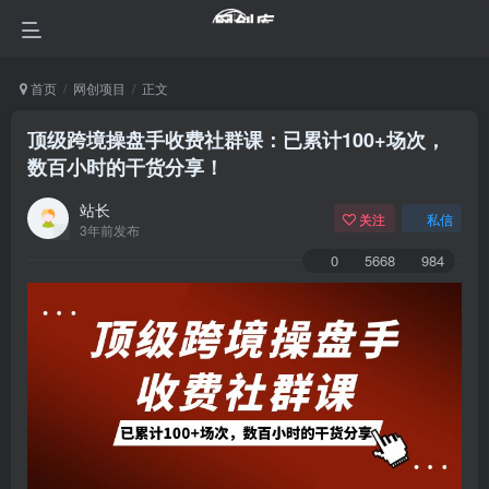
首页
网创项目
正文
顶级跨境操盘手收费社群课：已累计100+场次，
数百小时的干货分享！
站长
关注
私信
3年前发布
0
5668
984