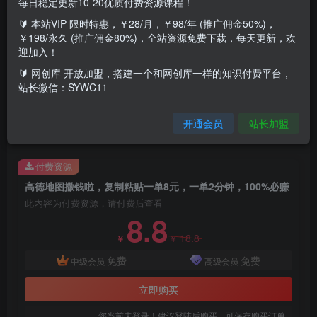
每日稳定更新10-20优质付费资源课程！
🔰 本站VIP 限时特惠，￥28/月，￥98/年 (推广佣金50%)，
￥198/永久 (推广佣金80%)，全站资源免费下载，每天更新，欢
高德地图开始撒钱了，目前知道这个项目的人还不多，所以
迎加入！
做单相对容易。为了鼓励大家积极参与，高德地图提供了丰
🔰 网创库 开放加盟，搭建一个和网创库一样的知识付费平台，
站长微信：SYWC11
厚的奖励：每获得一条优质评论，就能得到10张达人卡，每
张价值8毛，也就是说，一条优质评论就能换取相当于8元的
开通会员
站长加盟
奖励。复制粘贴就行，一单2分钟，做单无上限，超级简单！
付费资源
高德地图撒钱啦，复制粘贴一单8元，一单2分钟，100%必赚
此内容为付费资源，请付费后查看
8.8
18.8
￥
￥
免费
免费
中级会员
高级会员
立即购买
您当前未登录！建议登陆后购买，可保存购买订单