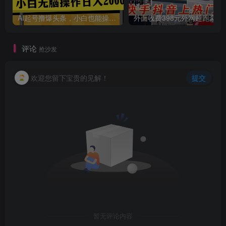
AI起号撸爆头条，小白也能操作，日入2000+
外面收费398元外网
评论
抢沙发
创项目
欢迎您留下宝贵的见解！
提交
暂无评论内容