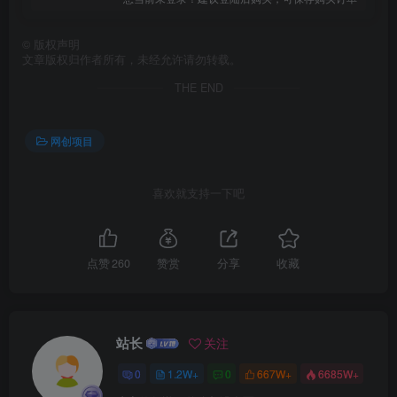
©
版权声明
文章版权归作者所有，未经允许请勿转载。
THE END
创项目
网创项目
喜欢就支持一下吧
点赞
260
赞赏
分享
收藏
创项目
站长
关注
0
1.2W+
0
667W+
6685W+