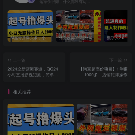
这家伙很懒，什么都没有写...
创项目
AI起号撸爆头条，小白也能操作，日入2000+
外面收费398元外网超跑豪车汽车视频搬运至快手抖音上热门项目
上一篇
下一篇
创项目
2024全新蓝海赛道，QQ24
【淘宝超高价项目】1单赚
小时直播影视短剧，简单易
1000多，店铺矩阵操作
上手，实现睡后收入4位数
相关推荐
创项目