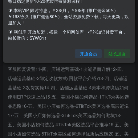
每日稳定更新10-20优质付费资源课程！
🔰 本站VIP 限时特惠，￥28/月，￥98/年 (推广佣金50%)，
课程内容：1-先导课2-一、店铺运营认知与思路3-二、店铺
￥198/永久 (推广佣金80%)，全站资源免费下载，每天更新，欢
风控注意事项4-三、美区Tiktok前期工作-1店铺入驻模式5-
迎加入！
三、美区Tiktok前期工作-2指纹浏览器介绍6-三、美区Tiktok
🔰 网创库 开放加盟，搭建一个和网创库一样的知识付费平台，
站长微信：SYWC11
前期工作-4绑定电话号码7-三、美区Tiktok前期工作-5添加仓
库地址8-三、美区Tiktok前期工作-6运费模板设置9-三、美区
开通会员
站长加盟
Tiktok前期工作-7发货方式设置10-三、美区Tiktok前期工作-8
客服回复设置11-四、店铺运营基础-1功能界面详解12-四、
店铺运营基础-2绑定收款方式(回款平台介绍)13-四、店铺运
营基础-3发货实操14-四、店铺运营基础-4美本和跨境店如何
使用ERP快速上品15-五、美国小店如何选品-1TikTok美区选
品思路16-五、美国小店如何选品-2TikTok美区选品底层逻辑
17-五、美国小店如何选品-3TikTok美区选品如何避坑18-
五、美国小店如何选品-4TikTok美区选品平台推荐19-五、美
国小店如何选品-5TikTok美区如何选择优质供应链20-五、美