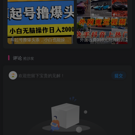
AI起号撸爆头条，小白也能操作，日入2000+
外面收费398元外网
评论
抢沙发
欢迎您留下宝贵的见解！
提交