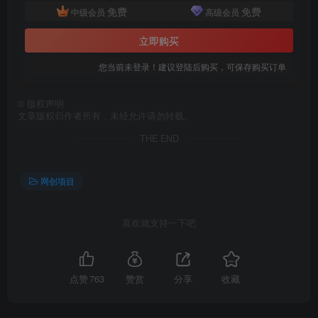
免费
免费
中级会员
高级会员
立即购买
创项目
您当前未登录！建议登陆后购买，可保存购买订单
©
版权声明
文章版权归作者所有，未经允许请勿转载。
THE END
网创项目
创项目
喜欢就支持一下吧
点赞
763
赞赏
分享
收藏
创项目