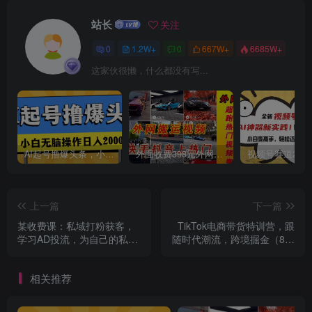
站长
关注
0
1.2W+
0
667W+
6685W+
这家伙很懒，什么都没有写...
创项目
AI起号撸爆头条，小白也能操作，日入2000+
外面收费398元外网超跑豪车汽车视频搬运至快手抖音上热门项目
上一篇
下一篇
某收费课：私域打粉获客，
TikTok电商带货特训营，跟
学习AD投流，为自己的私域
随时代潮流，跨境掘金（8节
囤积更多子弹
课）
相关推荐