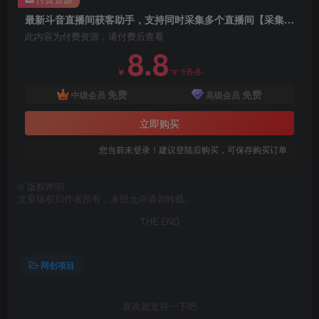
最新斗音直播间获客助手，支持同时采集多个直播间【采集脚本+使用教程】
此内容为付费资源，请付费后查看
8.8
18.8
￥
￥
免费
免费
中级会员
高级会员
立即购买
创项目
您当前未登录！建议登陆后购买，可保存购买订单
©
版权声明
文章版权归作者所有，未经允许请勿转载。
THE END
创项目
网创项目
喜欢就支持一下吧