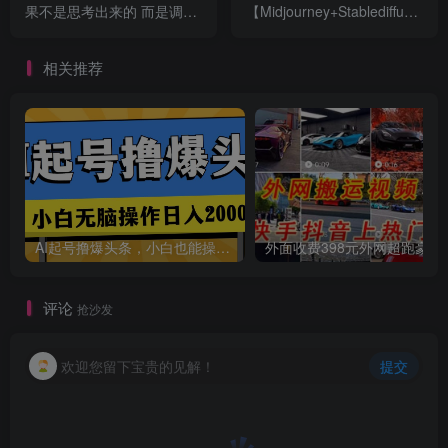
果不是思考出来的 而是调研
【Midjourney+Stablediffusion
出来的（9节课）
人工智能商业应用摄影-37节
课程
相关推荐
创项目
AI起号撸爆头条，小白也能操作，日入2000+
外面收费398元外网
评论
抢沙发
欢迎您留下宝贵的见解！
提交