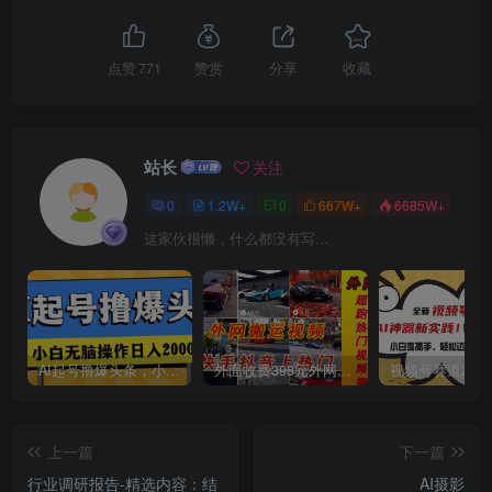
点赞
771
赞赏
分享
收藏
创项目
站长
关注
0
1.2W+
0
667W+
6685W+
这家伙很懒，什么都没有写...
创项目
AI起号撸爆头条，小白也能操作，日入2000+
外面收费398元外网超跑豪车汽车视频搬运至快手抖音上热门项目
上一篇
下一篇
创项目
行业调研报告-精选内容：结
AI摄影