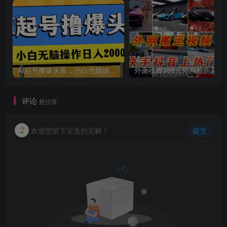
创项目
AI起号撸爆头条，小白也能操作，日入2000+
外面收费398元外网
评论
抢沙发
欢迎您留下宝贵的见解！
提交