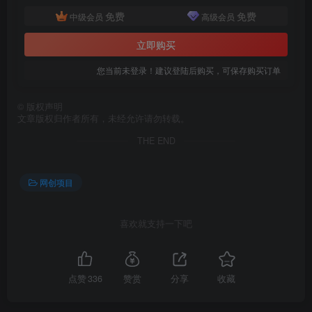
免费
免费
中级会员
高级会员
立即购买
您当前未登录！建议登陆后购买，可保存购买订单
创项目
©
版权声明
文章版权归作者所有，未经允许请勿转载。
THE END
网创项目
创项目
喜欢就支持一下吧
点赞
336
赞赏
分享
收藏