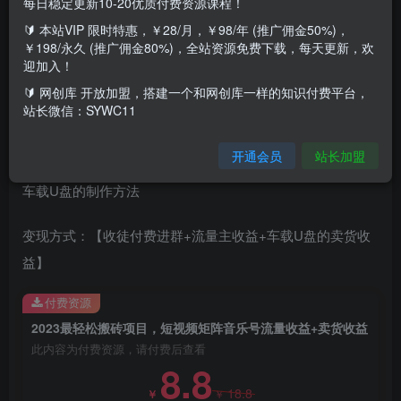
每日稳定更新10-20优质付费资源课程！
本教程包含全网音乐资源的下载
🔰 本站VIP 限时特惠，￥28/月，￥98/年 (推广佣金50%)，
￥198/永久 (推广佣金80%)，全站资源免费下载，每天更新，欢
短视频矩阵起号包含的平台
迎加入！
🔰 网创库 开放加盟，搭建一个和网创库一样的知识付费平台，
起号的技巧和讲解
站长微信：SYWC11
以及音乐号无人直播的方式
开通会员
站长加盟
车载U盘的制作方法
变现方式：【收徒付费进群+流量主收益+车载U盘的卖货收
益】
付费资源
2023最轻松搬砖项目，短视频矩阵音乐号流量收益+卖货收益
此内容为付费资源，请付费后查看
8.8
18.8
￥
￥