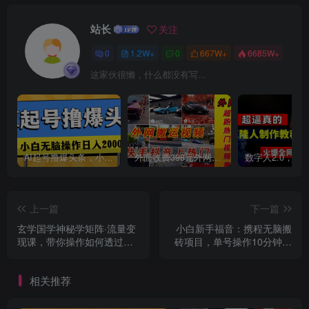
站长
关注
创项目
0
1.2W+
0
667W+
6685W+
这家伙很懒，什么都没有写...
创项目
AI起号撸爆头条，小白也能操作，日入2000+
外面收费398元外网超跑豪车汽车视频搬运至快手抖音上热门项目
上一篇
下一篇
玄学国学神秘学矩阵·流量变
小白新手福音：携程无脑搬
现课，带你操作如何透过强
砖项目，单号操作10分钟收
大的矩阵号流量变现
益30+，可矩阵可放大
创项目
相关推荐