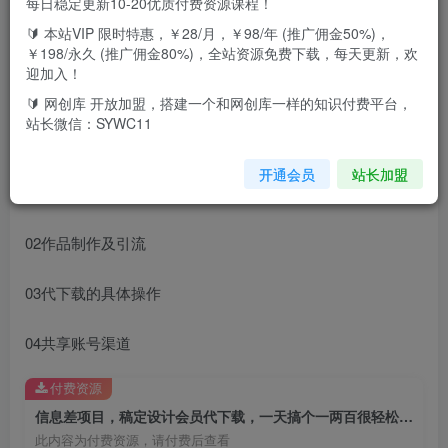
稿定设计会员也是比较热门的做图网站了，但是会员太贵
每日稳定更新10-20优质付费资源课程！
了，平常也就偶尔用一回，如果为此单开个会员的话，不太
🔰 本站VIP 限时特惠，￥28/月，￥98/年 (推广佣金50%)，
￥198/永久 (推广佣金80%)，全站资源免费下载，每天更新，欢
划算，而不开会员的话又下载不了，所以就有了代下载这个
迎加入！
业务，一单一收费，需求量很大，日赚一两百不是问题。
🔰 网创库 开放加盟，搭建一个和网创库一样的知识付费平台，
站长微信：SYWC11
课程目录：
开通会员
站长加盟
01信息差项目，日入一两百
02作品制作及引流
03代下载的具体操作
04共享账号渠道
付费资源
信息差项目，稿定设计会员代下载，一天搞个一两百很轻松【揭秘】
此内容为付费资源，请付费后查看