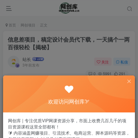
首页
网创项目
正文
信息差项目，稿定设计会员代下载，一天搞个一两
百很轻松【揭秘】
站长
关注
私信
3年前发布
0
5991
291
欢迎访问网创库🏹
网创库 | 专注优质VIP网课资源分享，市面上收费几百几千的项
目资源课程这里全部都有！
🔰 内容涵盖网赚项目、引流技术、电商运营、脚本源码等资源，