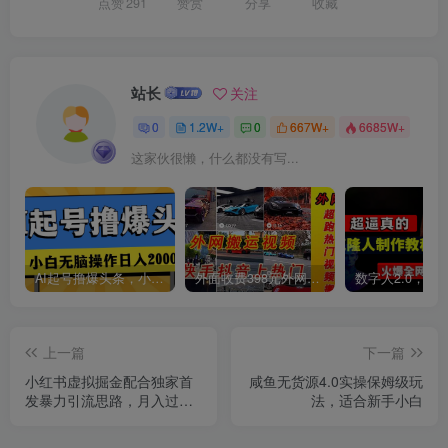
点赞
291
赞赏
分享
收藏
创项目
站长
关注
0
1.2W+
0
667W+
6685W+
这家伙很懒，什么都没有写...
创项目
AI起号撸爆头条，小白也能操作，日入2000+
外面收费398元外网超跑豪车汽车视频搬运至快手抖音上热门项目
上一篇
下一篇
小红书虚拟掘金配合独家首
咸鱼无货源4.0实操保姆级玩
发暴力引流思路，月入过万
法，适合新手小白
【揭秘】
创项目