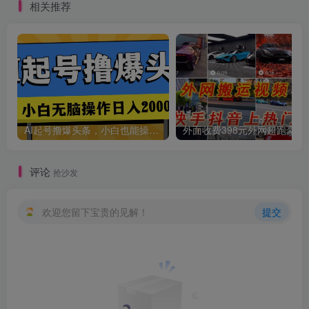
相关推荐
创项目
AI起号撸爆头条，小白也能操作，日入2000+
外面收费398元外网
评论
抢沙发
欢迎您留下宝贵的见解！
提交