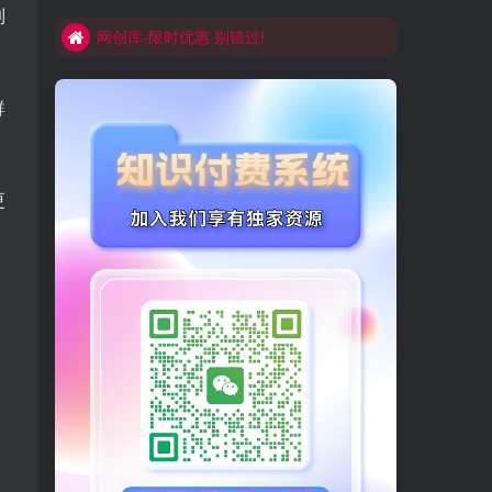
到
网创库-限时优惠 别错过!
买VIP会
群
更