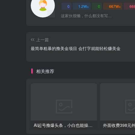
0
1.2W+
0
667W+
66
这家伙很懒，什么都没有写...
上一篇
最简单粗暴的撸美金项目 会打字就能轻松赚美金
相关推荐
AI起号撸爆头条，小白也能操作，日入2000+