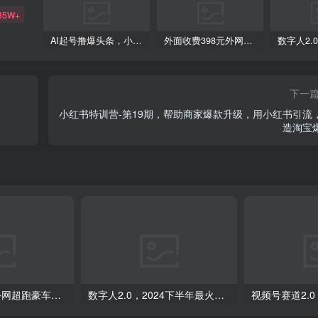
85W+
AI起号撸爆头条，小白也能操作，日入2000+
外面收费398元外网超跑豪车汽车视频搬运至快手抖音上热门项目
下一
小红书特训营-第19期，帮助商家爆款升级，用小红书引流
造淘宝
外面收费398元外网超跑豪车汽车视频搬运至快手抖音上热门项目
数字人2.0，2024下半年最火项目，无限免费生成视频，可实现任何场景，用任何形象，任何声音，说任何话，5分钟生成一条原创口播视频。