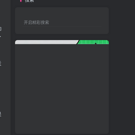
开启精彩搜索
的
了
近
是