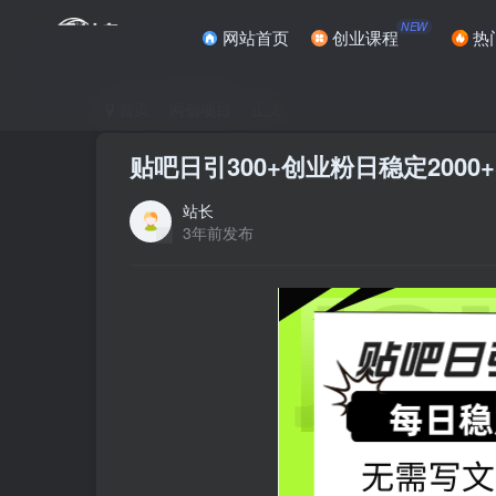
NEW
网站首页
创业课程
热
首页
网创项目
正文
贴吧日引300+创业粉日稳定200
站长
3年前发布