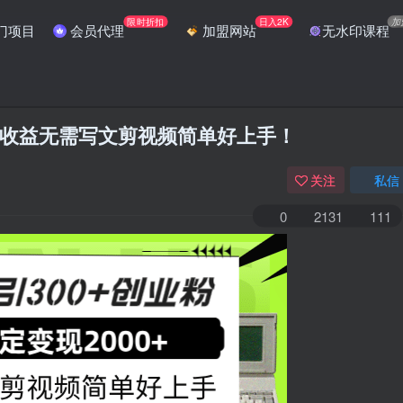
限时折扣
日入2K
加
门项目
会员代理
加盟网站
无水印课程
0+收益无需写文剪视频简单好上手！
关注
私信
0
2131
111