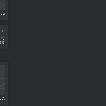
数字人2.0，2024下半年最火项目，无限免费生成视频，可实现任何场景，用任何形象，任何声音，说任何话，5分钟生成一条原创口播视频。
视频号赛道2.0：AI神器新实践！另辟蹊径！五分钟一条作品，小白变高手…
靠蛋仔派对一天5800+，小白做磁力聚星轻松上手
篇
，打
爆款
视频号赛道2.0：AI神器新实践！另辟蹊径！五分钟一条作品，小白变高手…
2022直播带货之千川投流课：快速起量方法、付费撬动自然流 90分钟学会