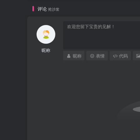
评论
抢沙发
昵称
昵称
表情
代码