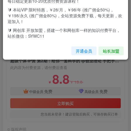
每日稳定更新10-20优质付费资源课程！
🔰 本站VIP 限时特惠，￥28/月，￥98/年 (推广佣金50%)，
28节视频课11次直播答疑课2周IP理论系统学习4周实战带练
￥198/永久 (推广佣金80%)，全站资源免费下载，每天更新，欢
专业教练1v1反馈4场小组内部研讨高手联机3场社群内部体
迎加入！
验用户招募活动1次内部产品发售会1份IP成功经验实战案例
🔰 网创库 开放加盟，搭建一个和网创库一样的知识付费平台，
站长微信：SYWC11
库
开通会员
站长加盟
付费资源
超级个体·IP营 第2期：给你一套科学的 ip创业理论 手把手教你做ip体系…
此内容为付费资源，请付费后查看
8.8
18.8
￥
￥
免费
免费
中级会员
高级会员
立即购买
您当前未登录！建议登陆后购买，可保存购买订单
©
版权声明