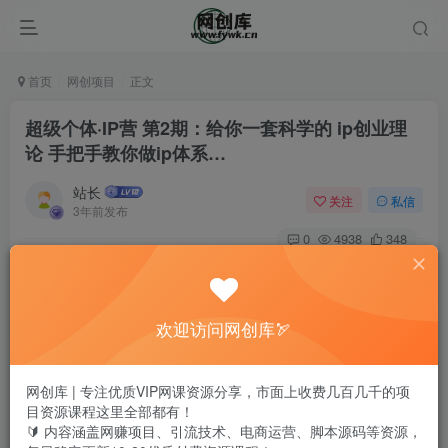
首页
网创项目
正文
超级个体·IP营 第2期：给你一套科学的 ip创业理
论 手把手教你做ip体系…
站长
关注
私信
3年前发布
0
4938
348
欢迎访问网创库🏹
网创库 | 专注优质VIP网课资源分享，市面上收费几百几千的项
目资源课程这里全部都有！
🔰 内容涵盖网赚项目、引流技术、电商运营、脚本源码等资源，