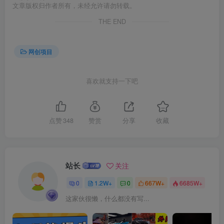
文章版权归作者所有，未经允许请勿转载。
THE END
网创项目
创项目
喜欢就支持一下吧
点赞
348
赞赏
分享
收藏
创项目
站长
关注
0
1.2W+
0
667W+
6685W+
这家伙很懒，什么都没有写...