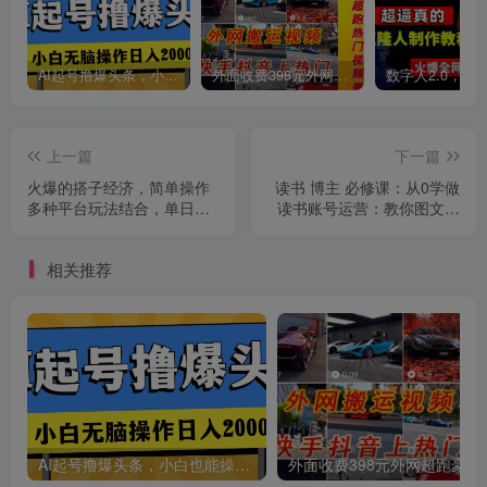
创项目
AI起号撸爆头条，小白也能操作，日入2000+
外面收费398元外网超跑豪车汽车视频搬运至快手抖音上热门项目
上一篇
下一篇
火爆的搭子经济，简单操作
读书 博主 必修课：从0学做
多种平台玩法结合，单日变
读书账号运营：教你图文、
现1000+
视频、直播卖书
创项目
相关推荐
创项目
AI起号撸爆头条，小白也能操作，日入2000+
外面收费398元外网