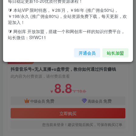
每日稳定更新10-20优质付费资源课程！
🔰 本站VIP 限时特惠，￥28/月，￥98/年 (推广佣金50%)，
抖音音乐号+无人直播+u盘带货，教你如何通过抖音赚钱
￥198/永久 (推广佣金80%)，全站资源免费下载，每天更新，欢
迎加入！
课程内容主要包括教你注册抖音账户，养号，剪辑音乐作
🔰 网创库 开放加盟，搭建一个和网创库一样的知识付费平台，
品，电脑无人直播，理论技术，让你少走弯路，尽快吸粉上
站长微信：SYWC11
热门，私域引流卖U盘
开通会员
站长加盟
付费资源
抖音音乐号+无人直播+u盘带货，教你如何通过抖音赚钱
此内容为付费资源，请付费后查看
8.8
18.8
￥
￥
免费
免费
中级会员
高级会员
立即购买
您当前未登录！建议登陆后购买，可保存购买订单