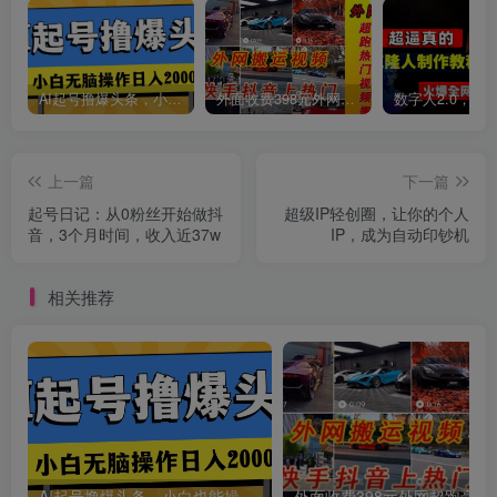
创项目
AI起号撸爆头条，小白也能操作，日入2000+
外面收费398元外网超跑豪车汽车视频搬运至快手抖音上热门项目
上一篇
下一篇
起号日记：从0粉丝开始做抖
超级IP轻创圈，让你的个人
音，3个月时间，收入近37w
IP，成为自动印钞机
创项目
相关推荐
创项目
AI起号撸爆头条，小白也能操作，日入2000+
外面收费398元外网