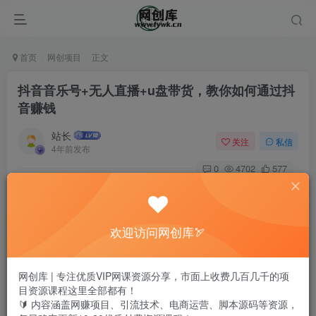
首页
网创项目
正文
抖音音乐号+无人直播+u盘带货，教你如何通过抖
音赚钱
站长
关注
私信
4年前发布
0
4702
577
欢迎访问网创库🏹
网创库 | 专注优质VIP网课资源分享，市面上收费几百几千的项
目资源课程这里全部都有！
🔰 内容涵盖网赚项目、引流技术、电商运营、脚本源码等资源，