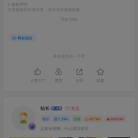
©
版权声明
文章版权归作者所有，未经允许请勿转载。
THE END
网创项目
创项目
喜欢就支持一下吧
点赞
577
赞赏
分享
收藏
站长
关注
创项目
0
1.2W+
0
667W+
6685W+
这家伙很懒，什么都没有写...