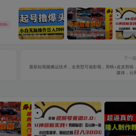
85W+
AI起号撸爆头条，小白也能操作，日入2000+
外面收费398元外网超跑豪车汽车视频搬运至快手抖音上热门项目
下一
最新短视频搬运技术，全类型可做影视，剪映+皮皮剪辑
媒体，云