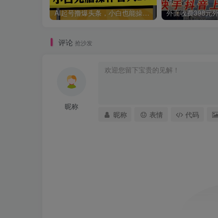
AI起号撸爆头条，小白也能操作，日入2000+
评论
抢沙发
昵称
昵称
表情
代码