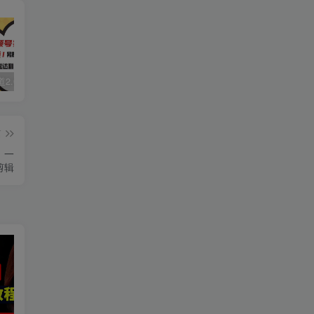
视频号赛道2.0：AI神器新实践！另辟蹊径！五分钟一条作品，小白变高手…
数字人2.0，2024下半年最火项目，无限免费生成视频，可实现任何场景，用任何形象，任何声音，说任何话，5分钟生成一条原创口播视频。
2022直播带货之千川投流课：快速起量方法、付费撬动自然流 90分钟学会
篇
，一
剪辑