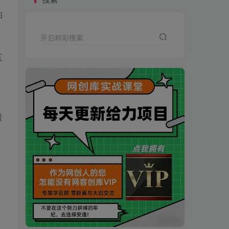
的
开启精彩搜索
五
贵
买VIP会员或加盟商-全年最低价-立即抢额
网创库-限时优惠 别错过!
买VIP会员或加盟商-全年最低价-立即抢额