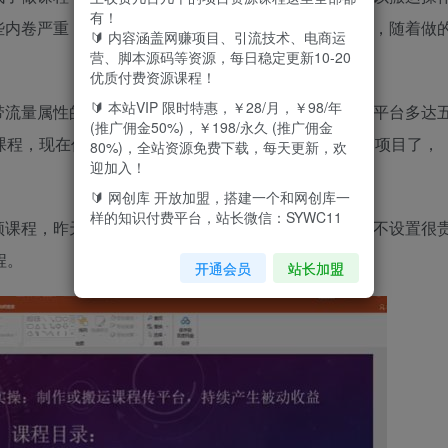
有！
些内卷严重，而且是一个长期性质的项目，可以一直做，随着做
🔰 内容涵盖网赚项目、引流技术、电商运
营、脚本源码等资源，每日稳定更新10-20
优质付费资源课程！
🔰 本站VIP 限时特惠，￥28/月，￥98/年
带流量属性的，只要传上去了就一直在平台上，这样的平台多达
(推广佣金50%)，￥198/永久 (推广佣金
课程，现在仍然还有人购买，可以算得上是一劳永逸的项目了，
80%)，全站资源免费下载，每天更新，欢
迎加入！
🔰 网创库 开放加盟，搭建一个和网创库一
样的知识付费平台，站长微信：SYWC11
频课程，昨天才录制完毕，五一期间面对粉丝价格也就不设置很
程。
开通会员
站长加盟