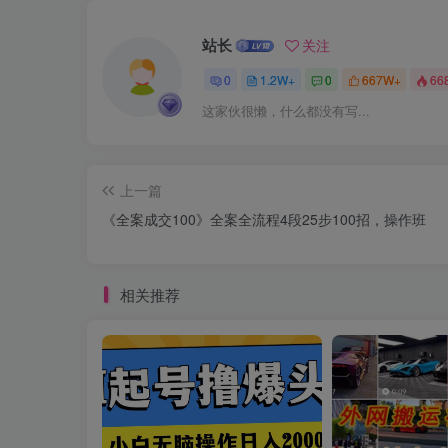
站长
关注
0
1.2W+
0
667W+
66
这家伙很懒，什么都没有写...
上一篇
《全案成交100》全案全流程4段25步100招，操作班
相关推荐