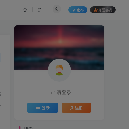
发布
开通会员
Hi！请登录
赚
大
登录
注册
作
搜索