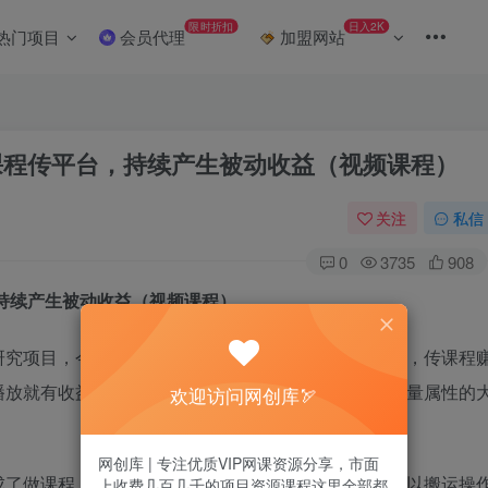
限时折扣
日入2K
热门项目
会员代理
加盟网站
运课程传平台，持续产生被动收益（视频课程）
关注
私信
0
3735
908
，持续产生被动收益（视频课程）
研究项目，今天我给大家带来一套最新的我实操多年的，传课程
播放就有收益类似，这个也是把一些课程传一些自带流量属性的
欢迎访问网创库🏹
网创库 | 专注优质VIP网课资源分享，市面
成了做课程，和做自媒体有搬运手法一样，这个也是可以搬运操
上收费几百几千的项目资源课程这里全部都