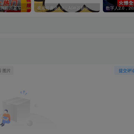
外面收费398元外网超跑豪车汽车视频搬运至快手抖音上热门项目
视频号赛道2.0：AI神器新实践！另辟蹊径！五分钟一条作品，小白变高手…
图片
提交评