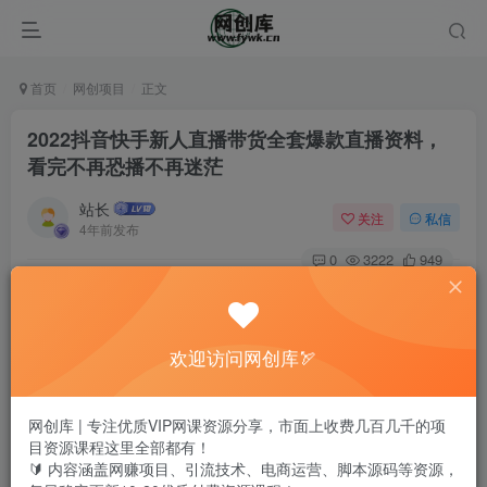
首页
网创项目
正文
2022抖音快手新人直播带货全套爆款直播资料，
看完不再恐播不再迷茫
站长
关注
私信
4年前发布
0
3222
949
欢迎访问网创库🏹
网创库 | 专注优质VIP网课资源分享，市面上收费几百几千的项
目资源课程这里全部都有！
🔰 内容涵盖网赚项目、引流技术、电商运营、脚本源码等资源，