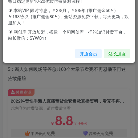
每日稳定更新10-20优质付费资源课程！
1：提升直播间人气
🔰 本站VIP 限时特惠，￥28/月，￥98/年 (推广佣金50%)，
￥198/永久 (推广佣金80%)，全站资源免费下载，每天更新，欢
迎加入！
2：教你如何搭建高权重帐号
🔰 网创库 开放加盟，搭建一个和网创库一样的知识付费平台，
站长微信：SYWC11
3：带货话术大全
4：直播时33个雷区
开通会员
站长加盟
5：新人如何暖场等等总共60个大章节看完不再恐播不再迷
茫敢露脸
付费资源
2022抖音快手新人直播带货全套爆款直播资料，看完不再恐播不再迷茫
此内容为付费资源，请付费后查看
8.8
18.8
￥
￥
免费
免费
中级会员
高级会员