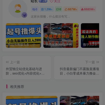
站长
关注
0
1.2W+
0
667W+
6685W+
创项目
这家伙很懒，什么都没有写...
AI起号撸爆头条，小白也能操作，日入2000+
外面收费398元外网超跑豪车汽车视频搬运至快手抖音上热门项目
创项目
上一篇
下一篇
外贸独立站优化基础与进
抖音最新偏门不露脸直播项
阶，seo优化+内容优化+引
目，小白零成本暴力撸金日
爆自然流量终极武器
入1000+
相关推荐
创项目