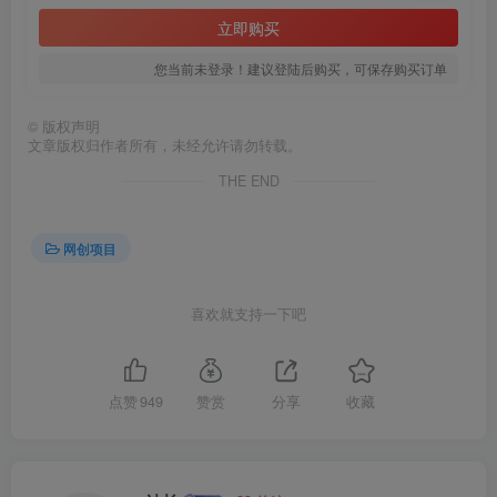
立即购买
您当前未登录！建议登陆后购买，可保存购买订单
©
版权声明
文章版权归作者所有，未经允许请勿转载。
创项目
THE END
网创项目
喜欢就支持一下吧
创项目
点赞
949
赞赏
分享
收藏