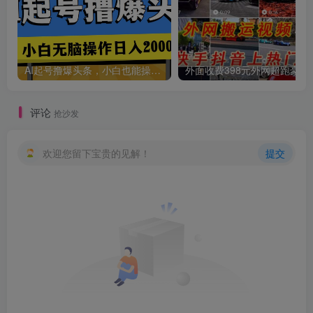
AI起号撸爆头条，小白也能操作，日入2000+
外面收费398元外网
创项目
评论
抢沙发
欢迎您留下宝贵的见解！
提交