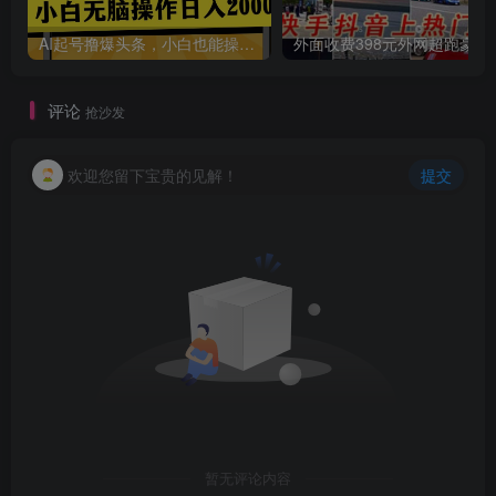
AI起号撸爆头条，小白也能操作，日入2000+
外面收费398元外网
评论
抢沙发
欢迎您留下宝贵的见解！
提交
创项目
暂无评论内容