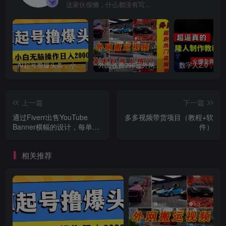
这家伙很懒，什么都没有写...
创项目
AI起号撸爆头条，小白也能操作，日入2000+
外面收费398元外网超跑豪车汽车视频搬运至快手抖音上热门项目
上一篇
下一篇
通过Fiverr出售YouTube
多多视频带货项目（教程+软
Banner横幅的设计，每单50
件）
创项目
美元，日赚150美元
相关推荐
创项目