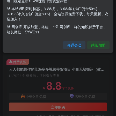
每日稳定更新10-20优质付费资源课程！
🔰 本站VIP 限时特惠，￥28/月，￥98/年 (推广佣金50%)，
项目课程介绍（项目资料附带软件）：
￥198/永久 (推广佣金80%)，全站资源免费下载，每天更新，欢
1.项目准备工作
迎加入！
2. 如何获取带货资格
🔰 网创库 开放加盟，搭建一个和网创库一样的知识付费平台，
站长微信：SYWC11
3. 如何制作视频
4.项目收益渠道
开通会员
站长加盟
5. 注意事项
付费资源
人人都能操作的蓝海多多视频带货项目 小白无脑搬运（教程+软件）
此内容为付费资源，请付费后查看
8.8
18.8
￥
￥
免费
免费
中级会员
高级会员
立即购买