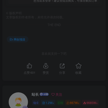
您当前未登录！建议登陆后购买，可保存购买订单
©
版权声明
文章版权归作者所有，未经允许请勿转载。
THE END
网创项目
创项目
喜欢就支持一下吧
点赞
601
赞赏
分享
收藏
创项目
站长
关注
0
1.2W+
0
667W+
6685W+