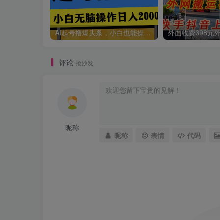
AI起号撸爆头条，小白也能操作，日入2000+
评论
抢沙发
昵称
昵称
表情
代码