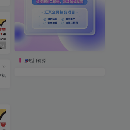
视频号赛道2.0：AI神器新实践！另辟蹊径！五分钟一条作品，小白变高手…
数字人2.0，2024下半年最火项目，无限免费生成视频，可实现任何场景，用任何形象，任何声音，说任何话，5分钟生成一条原创口播视频。
靠蛋仔派对一天5800+，小白做磁力聚星轻松上手
热门资源
篇
主机