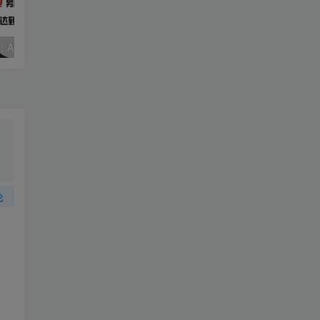
视频号赛道2.0：AI神器新实践！另辟蹊径！五分钟一条作品，小白变高手…
靠蛋仔派对一天5800+，小白做磁力聚星轻松上手
论