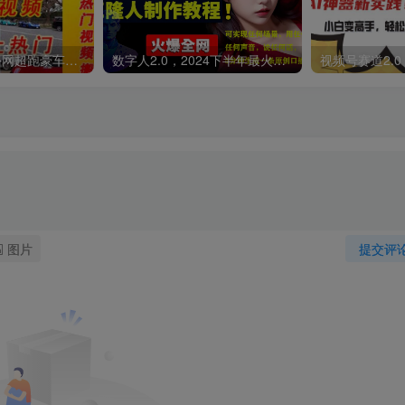
外面收费398元外网超跑豪车汽车视频搬运至快手抖音上热门项目
数字人2.0，2024下半年最火项目，无限免费生成视频，可实现任何场景，用任何形象，任何声音，说任何话，5分钟生成一条原创口播视频。
图片
提交评