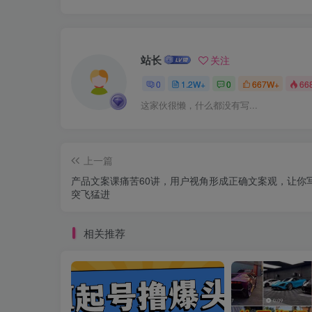
站长
关注
0
1.2W+
0
667W+
66
这家伙很懒，什么都没有写...
上一篇
产品文案课痛苦60讲，用户视角形成正确文案观，让你
突飞猛进
相关推荐