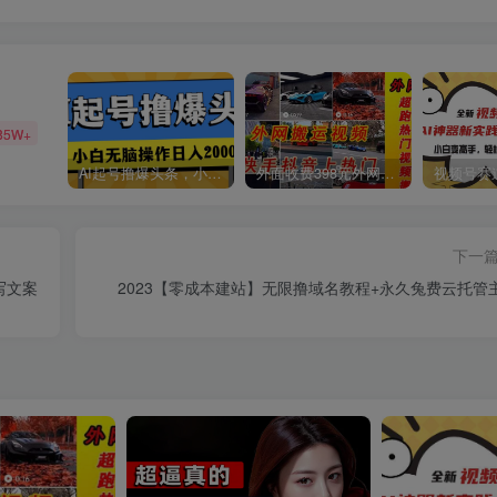
85W+
AI起号撸爆头条，小白也能操作，日入2000+
外面收费398元外网超跑豪车汽车视频搬运至快手抖音上热门项目
下一
写文案
2023【零成本建站】无限撸域名教程+永久兔费云托管