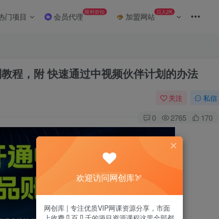
限时折扣
日入2K
热门项目
会员代理
加盟网站
划教程，附 快速通过中视频伙伴计划的办法
关注
私信
0
2765
170
欢迎访问网创库🏹
网创库 | 专注优质VIP网课资源分享，市面
上收费几百几千的项目资源课程这里全部都