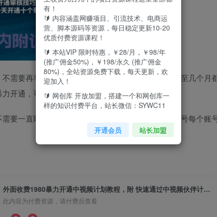
有！
🔰 内容涵盖网赚项目、引流技术、电商运
营、脚本源码等资源，每日稳定更新10-20
优质付费资源课程！
🔰 本站VIP 限时特惠，￥28/月，￥98/年
(推广佣金50%)，￥198/永久 (推广佣金
80%)，全站资源免费下载，每天更新，欢
，不需要再辛苦拍视频剪辑视频写文案，花了一个月乃至几个月
迎加入！
暴力开通，可以批量出号，适合任何人做的项目
🔰 网创库 开放加盟，搭建一个和网创库一
样的知识付费平台，站长微信：SYWC11
不需要一直盯着有时间就做没时间就不做开通的成品账号每个账
开通会员
站长加盟
外面收费1980暴力开通中视频计划教程，附 快速通过中视频伙伴计划的办法
此内容为付费资源，请付费后查看