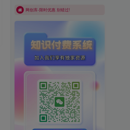
网创库-限时优惠 别错过!
买VIP会