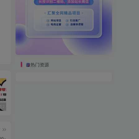
热门资源
视频号赛道2.0：AI神器新实践！另辟蹊径！五分钟一条作品，小白变高手…
数字人2.0，2024下半年最火项目，无限免费生成视频，可实现任何场景，用任何形象，任何声音，说任何话，5分钟生成一条原创口播视频。
靠蛋仔派对一天5800+，小白做磁力聚星轻松上手
篇
0+