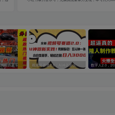
外面收费398元外网超跑豪车汽车视频搬运至快手抖音上热门项目
视频号赛道2.0：AI神器新实践！另辟蹊径！五分钟一条作品，小白变高手…