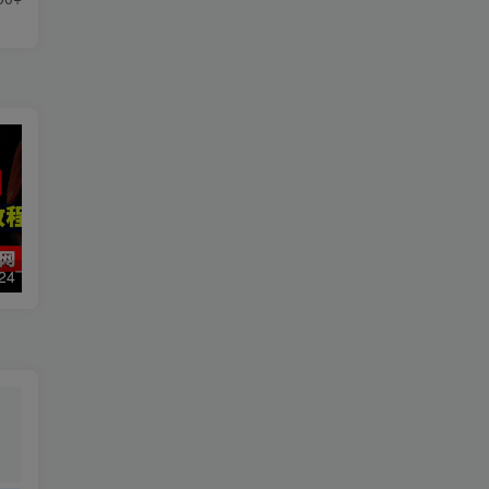
数字人2.0，2024下半年最火项目，无限免费生成视频，可实现任何场景，用任何形象，任何声音，说任何话，5分钟生成一条原创口播视频。
靠蛋仔派对一天5800+，小白做磁力聚星轻松上手