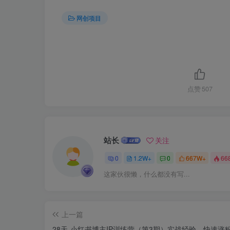
网创项目
点赞
507
站长
关注
0
1.2W+
0
667W+
66
这家伙很懒，什么都没有写...
上一篇
28天-小红书博主IP训练营（第3期）实战经验，快速涨