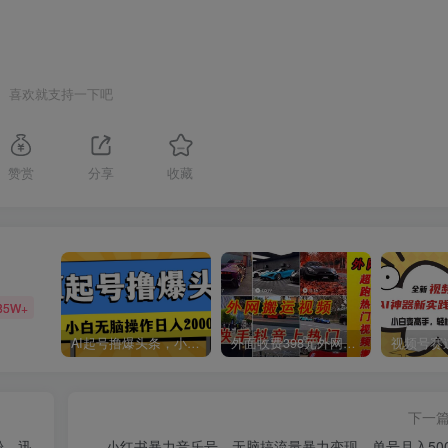
喜欢就支持一下吧
赞赏
分享
收藏
85W+
AI起号撸爆头条，小白也能操作，日入2000+
外面收费398元外网超跑豪车汽车视频搬运至快手抖音上热门项目
下一
粉，迅
小红书暴力音乐号，无脑搞流量暴力变现，单号月入500