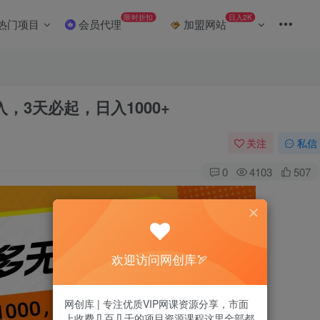
限时折扣
日入2K
热门项目
会员代理
加盟网站
，3天必起，日入1000+
关注
私信
0
4103
507
欢迎访问网创库🏹
网创库 | 专注优质VIP网课资源分享，市面
上收费几百几千的项目资源课程这里全部都