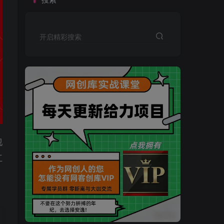
开启精彩搜索
视
互
买VIP会员或加盟商-全年最低价-立即抢额
网创库-限时优惠 别错过!