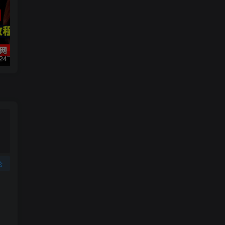
数字人2.0，2024下半年最火项目，无限免费生成视频，可实现任何场景，用任何形象，任何声音，说任何话，5分钟生成一条原创口播视频。
靠蛋仔派对一天5800+，小白做磁力聚星轻松上手
论