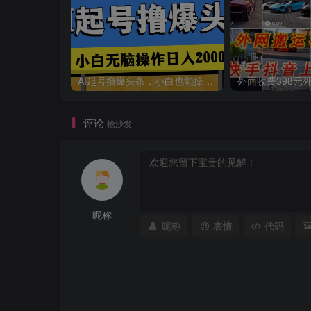
AI起号撸爆头条，小白也能操作，日入2000+
评论
抢沙发
昵称
昵称
表情
代码