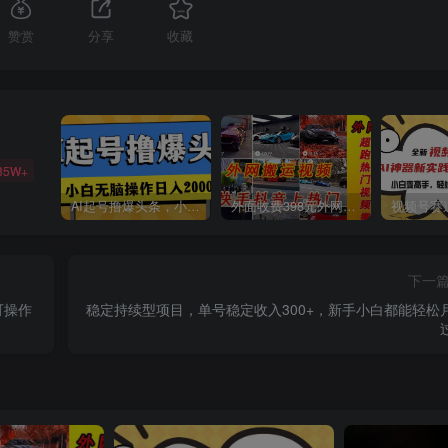
赞赏
分享
收藏
85W+
AI起号撸爆头条，小白也能操作，日入2000+
外面收费398元外网超跑豪车汽车视频搬运至快手抖音上热门项目
下一
可操作
稳定持续型项目，单号稳定收入300+，新手小白都能轻松