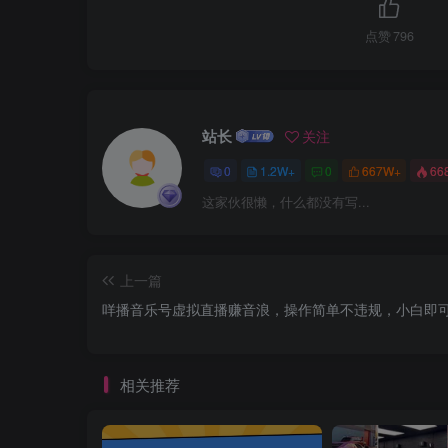
点赞
796
站长
关注
0
1.2W+
0
667W+
66
这家伙很懒，什么都没有写...
上一篇
咩播音乐号虚拟直播赚音浪，操作简单不违规，小白即
相关推荐