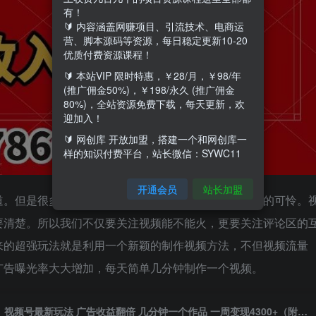
有！
🔰 内容涵盖网赚项目、引流技术、电商运
营、脚本源码等资源，每日稳定更新10-20
优质付费资源课程！
🔰 本站VIP 限时特惠，￥28/月，￥98/年
(推广佣金50%)，￥198/永久 (推广佣金
80%)，全站资源免费下载，每天更新，欢
迎加入！
🔰 网创库 开放加盟，搭建一个和网创库一
样的知识付费平台，站长微信：SYWC11
开通会员
站长加盟
道。但是很多人操作后发现明明视频很火但是收益确少的可怜。
要清楚。所以我们不仅要关注视频能不能火，更要关注评论区的
来的超强玩法就是利用一个新颖的制作视频方法，不但视频流量
广告曝光率大大增加，每天简单几分钟制作一个视频。
视频号最新玩法 广告收益翻倍 几分钟一个作品 一周变现4300+（附786G素材）