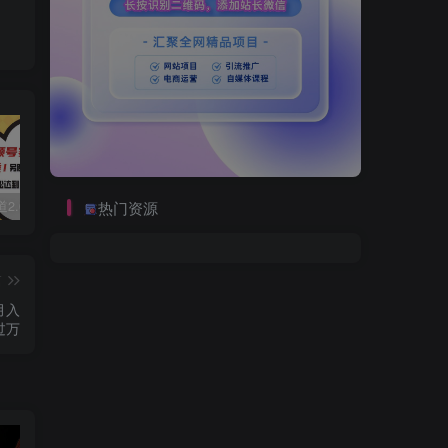
视频号赛道2.0：AI神器新实践！另辟蹊径！五分钟一条作品，小白变高手…
数字人2.0，2024下半年最火项目，无限免费生成视频，可实现任何场景，用任何形象，任何声音，说任何话，5分钟生成一条原创口播视频。
靠蛋仔派对一天5800+，小白做磁力聚星轻松上手
热门资源
篇
月入
过万