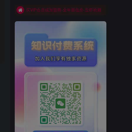
买VIP会员或加盟商-全年最低价-立即抢额
网创库-限时优惠 别错过!