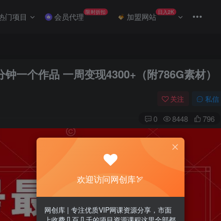
限时折扣
日入2K
热门项目
会员代理
加盟网站
钟一个作品 一周变现4300+（附786G素材）
关注
私信
0
8448
796
欢迎访问网创库🏹
网创库 | 专注优质VIP网课资源分享，市面
上收费几百几千的项目资源课程这里全部都