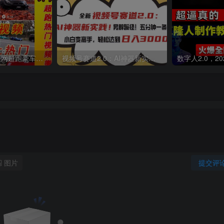
外面收费398元外网超跑豪车汽车视频搬运至快手抖音上热门项目
视频号赛道2.0：AI神器新实践！另辟蹊径！五分钟一条作品，小白变高手…
图片
提交评