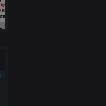
视频号赛道2.0：AI神器新实践！另辟蹊径！五分钟一条作品，小白变高手…
2022直播带货之千川投流课：快速起量方法、付费撬动自然流 90分钟学会
论