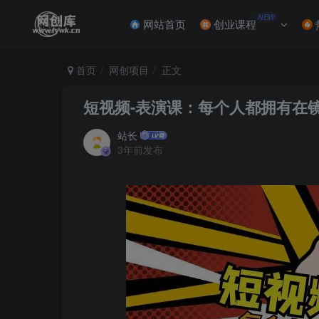
NEW
网站首页
创业课程
首页
网创项目
正文
短视频-表演课：每个人都拥有在
站长
3年前发布