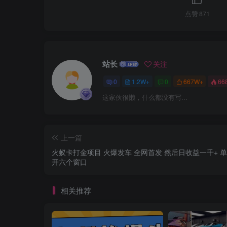
点赞
871
站长
关注
0
1.2W+
0
667W+
66
这家伙很懒，什么都没有写...
上一篇
火蚁卡打金项目 火爆发车 全网首发 然后日收益一千+ 
开六个窗口
相关推荐