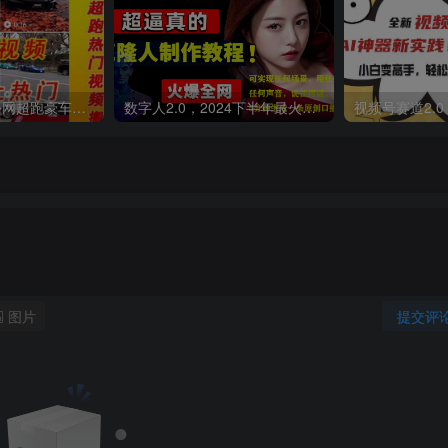
外面收费398元外网超跑豪车汽车视频搬运至快手抖音上热门项目
数字人2.0，2024下半年最火项目，无限免费生成视频，可实现任何场景，用任何形象，任何声音，说任何话，5分钟生成一条原创口播视频。
图片
提交评