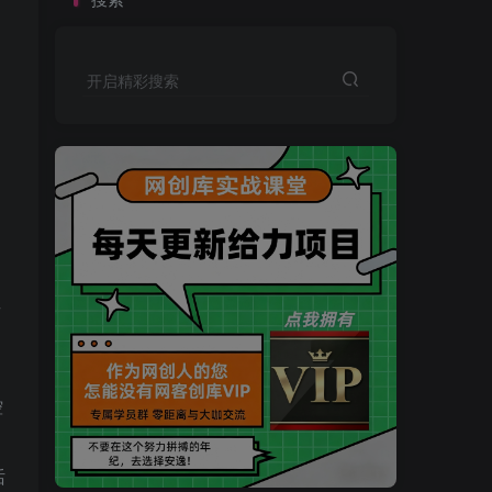
开启精彩搜索
症
判
控
买VIP会员或加盟商-全年最低价-立即抢额
网创库-限时优惠 别错过!
话
买VIP会员或加盟商-全年最低价-立即抢额