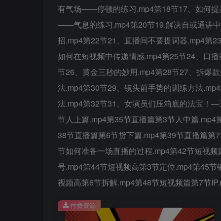
有气场——停顿的练习.mp4第18节17、如何提
——气息的练习.mp4第20节19.解决自或通讲
招.mp4第22节21、直播间不要提词器.mp4
如何在短视频中传递情感.mp4第25节24、口播
节26、黄金三秒的妙用.mp4第28节27、拆爆
法.mp4第30节29、镜头前手势的训练方法.
法.mp4第32节31、女演员们压箱底的法宝！—
节人上篇.mp4第35节直播篇第3节人中篇.mp4
38节直播篇第6节货下篇.mp4第39节直播篇第7
节如何准备一场直播的过程.mp4第42节短视频
号.mp4第44节短视频高第3节定位.mp4第45
视频高第6节拆解.mp4第48节短视频篇第7节IP
付费资源