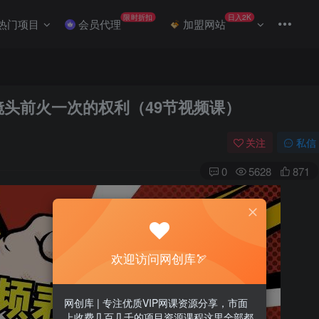
限时折扣
日入2K
热门项目
会员代理
加盟网站
镜头前火一次的权利（49节视频课）
关注
私信
0
5628
871
欢迎访问网创库🏹
网创库 | 专注优质VIP网课资源分享，市面
上收费几百几千的项目资源课程这里全部都