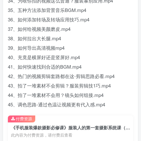
34、为啥你拍的视频这么普通？服装暴别应用.mp4
35、五种方法添加背景音乐BGM.mp4
36、如何添加转场及转场应用技巧.mp4
37、如何给视频美颜磨皮.mp4
38、如何拉出大长腿.mp4
39、如何导出高清视频mp4
40、充竟是横屏好还是竖屏好.mp4
41、如何快速找到合适的BGM.mp4
42、热门的视频剪辑套路都在这-剪辑思路必看.mp4
43、拍了一堆素材不会剪辑？服装剪辑技1巧.mp4
44、拍了一堆素材不会用？镜头如何组接.mp4
45、调色思路-通过色温让视频更有代入感.mp4
付费资源
《手机服装爆款摄影必修课》服装人的第一套摄影系统课（价值399）
此内容为付费资源，请付费后查看