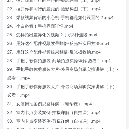
创项目
22、拉开你和同行的差距的-摄影构图（下）.mp4
23、爆款视频背后的小心机-手机都是如何设置的？.mp4
24、小白必看！手机界面详情.mp4
25、怎样拍出差异化的视频？手机3种焦段.mp4
26、用好这个配件视频效果翻倍-反光板实用方法.mp4
27、用好这个配件视频效果翻倍-反光板收纳.mp4
创项目
28、手把手教你拍服装-商场拍摄实操详解-必看！.mp4
29、手把手教你剪服装大片-外最商场剪辑实操讲解（上）-
必看！.mp4
30、手把手教你剪服装大片-外最商场剪辑实操讲解（下）-
必看！.mp4
31、女装街拍案例思路详解-（精华课）.mp4
32、室内卡点变装案例-拍摄详解（自拍课）.mp4
33、室内卡点变装案例-剪辑详解（自拍课）.mp4