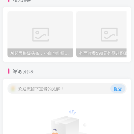
AI起号撸爆头条，小白也能操作，日入2000+
外面收费398元外网
评论
抢沙发
欢迎您留下宝贵的见解！
提交