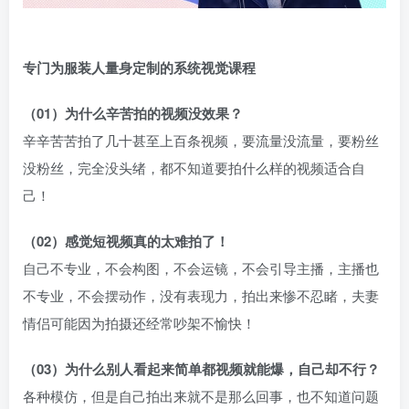
专门为服装人量身定制的系统视觉课程
（01）为什么辛苦拍的视频没效果？
辛辛苦苦拍了几十甚至上百条视频，要流量没流量，要粉丝
没粉丝，完全没头绪，都不知道要拍什么样的视频适合自
己！
（02）感觉短视频真的太难拍了！
自己不专业，不会构图，不会运镜，不会引导主播，主播也
不专业，不会摆动作，没有表现力，拍出来惨不忍睹，夫妻
情侣可能因为拍摄还经常吵架不愉快！
（03）为什么别人看起来简单都视频就能爆，自己却不行？
各种模仿，但是自己拍出来就不是那么回事，也不知道问题