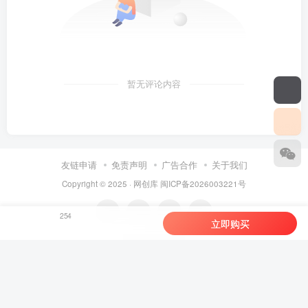
暂无评论内容
友链申请
免责声明
广告合作
关于我们
Copyright © 2025 ·
网创库
闽ICP备2026003221号
254
立即购买