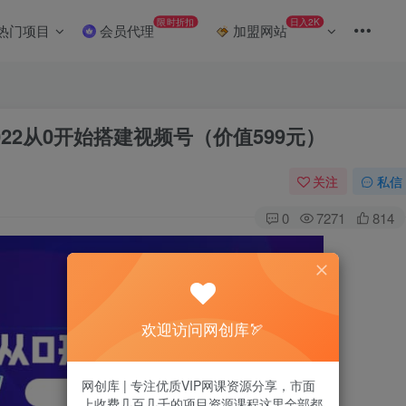
限时折扣
日入2K
热门项目
会员代理
加盟网站
22从0开始搭建视频号（价值599元）
关注
私信
0
7271
814
欢迎访问网创库🏹
网创库 | 专注优质VIP网课资源分享，市面
上收费几百几千的项目资源课程这里全部都