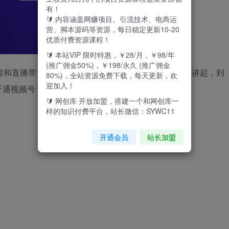
有！
🔰 内容涵盖网赚项目、引流技术、电商运
营、脚本源码等资源，每日稳定更新10-20
优质付费资源课程！
🔰 本站VIP 限时特惠，￥28/月，￥98/年
(推广佣金50%)，￥198/永久 (推广佣金
容和直播带货拥有独特见解，课程从视频号的优势开始讲起，到
80%)，全站资源免费下载，每天更新，欢
迎加入！
开通视频号，开通小商店、开通视频号小店实操流程
🔰 网创库 开放加盟，搭建一个和网创库一
样的知识付费平台，站长微信：SYWC11
开通会员
站长加盟