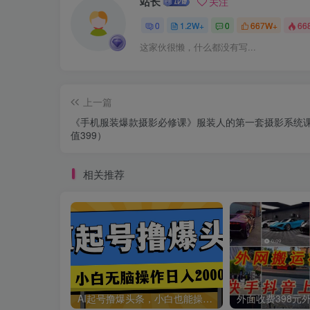
站长
关注
0
1.2W+
0
667W+
66
这家伙很懒，什么都没有写...
上一篇
《手机服装爆款摄影必修课》服装人的第一套摄影系统
值399）
相关推荐
AI起号撸爆头条，小白也能操作，日入2000+