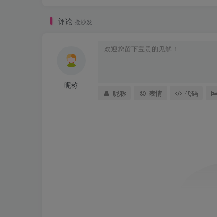
评论
抢沙发
昵称
昵称
表情
代码