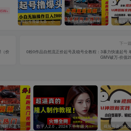
85W+
AI起号撸爆头条，小白也能操作，日入2000+
外面收费398元外网超跑豪车汽车视频搬运至快手抖音上热门项目
下一
课（价
0粉0作品自然流正价起号及稳号全教程：3暴力快速起号 
GMV破万-价值29
外面收费398元外网超跑豪车汽车视频搬运至快手抖音上热门项目
数字人2.0，2024下半年最火项目，无限免费生成视频，可实现任何场景，用任何形象，任何声音，说任何话，5分钟生成一条原创口播视频。