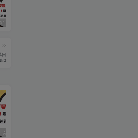
视频号赛道2.0：AI神器新实践！另辟蹊径！五分钟一条作品，小白变高手…
数字人2.0，2024下半年最火项目，无限免费生成视频，可实现任何场景，用任何形象，任何声音，说任何话，5分钟生成一条原创口播视频。
靠蛋仔派对一天5800+，小白做磁力聚星轻松上手
篇
单日
80
视频号赛道2.0：AI神器新实践！另辟蹊径！五分钟一条作品，小白变高手…
靠蛋仔派对一天5800+，小白做磁力聚星轻松上手