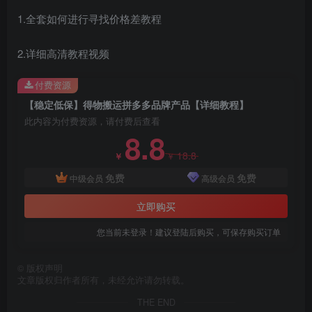
1.全套如何进行寻找价格差教程
2.详细高清教程视频
付费资源
创项目
【稳定低保】得物搬运拼多多品牌产品【详细教程】
此内容为付费资源，请付费后查看
8.8
18.8
￥
￥
免费
免费
中级会员
高级会员
立即购买
创项目
您当前未登录！建议登陆后购买，可保存购买订单
©
版权声明
文章版权归作者所有，未经允许请勿转载。
THE END