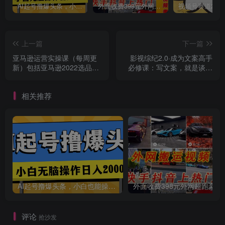
AI起号撸爆头条，小白也能操作，日入2000+
外面收费398元外网超跑豪车汽车视频搬运至快手抖音上热门项目
上一篇
下一篇
亚马逊运营实操课（每周更
影视综纪2.0·成为文案高手
新）包括亚马逊2022选品策
必修课：写文案，就是谈恋
创项目
略解析，综合运营技巧等
爱（20节课）
相关推荐
AI起号撸爆头条，小白也能操作，日入2000+
外面收费398元外网
评论
抢沙发