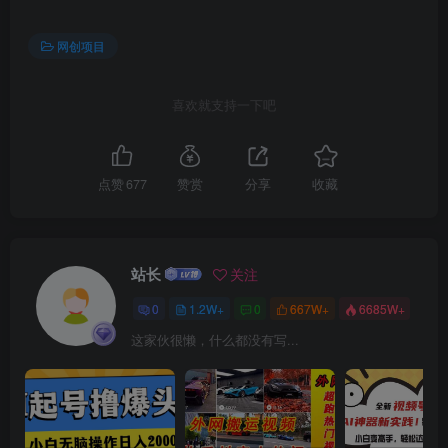
网创项目
创项目
喜欢就支持一下吧
点赞
677
赞赏
分享
收藏
创项目
站长
关注
0
1.2W+
0
667W+
6685W+
这家伙很懒，什么都没有写...
创项目