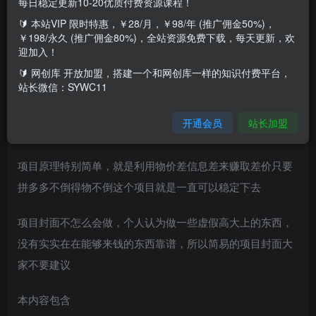
每日稳定更新10-20优质付费资源课程！
拼得搬砖项目简介
🔰 本站VIP 限时特惠，￥28/月，￥98/年 (推广佣金50%)，
￥198/永久 (推广佣金80%)，全站资源免费下载，每天更新，欢
首先拼得搬运项目这是一个实实在在能够赚到钱的一个项
迎加入！
目，能让你一天不怎么劳累解决一天的开销是没有问题的，
🔰 网创库 开放加盟，搭建一个和网创库一样的知识付费平台，
站长微信：SYWC11
一小单也就是一个小小羊毛但是可以解决一天饭的问题，百
单千单就是一个大生意，本人亲测有效一个星期赚9000块钱
开通会员
站长加盟
没有找到项目做的可以试试这个
项目原理特别简单，就是利用物价差信息差来赚取差价只要
拼多多不倒得物不倒这个项目就是一直可以稳定下去
项目封面不怎么会做，个人认为做一些虚假高大上的东西，
没有实实在在能够来钱的东西靠谱，所以简易的项目封面大
家不要建议
本内容包含