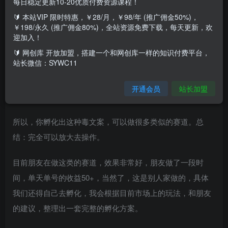
每日稳定更新10-20优质付费资源课程！
主要是抖音做文案号，通过小程序去变现，而这个文案号又
🔰 本站VIP 限时特惠，￥28/月，￥98/年 (推广佣金50%)，
简称毒文案，为什么叫毒文案呢？基本上就是很励志，跟用
￥198/永久 (推广佣金80%)，全站资源免费下载，每天更新，欢
迎加入！
户能够产生共鸣感，而且文案看上去很有正能量。
🔰 网创库 开放加盟，搭建一个和网创库一样的知识付费平台，
站长微信：SYWC11
目前抖音上有在做这块的，我们发现整体变现还是不错的，
这个市场还是很大的，而且除了毒文案可以挂小程序变现，
开通会员
站长加盟
其它的赛道都可以这样做。
所以，你孵化出这种毒文案，可以做很多类似的赛道。总
结：完全可以放大去操作。
目前朋友在做这类的赛道，效果非常好，朋友做了一段时
间，单天单号的收益50+，当然了，这是别人家做的，具体
我们还得自己去孵化，我会根据目前市场上的玩法，和朋友
的建议，整理出一套完整的孵化方案。