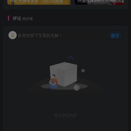
AI起号撸爆头条，小白也能操作，日入2000+
外面收费398元外网
评论
抢沙发
欢迎您留下宝贵的见解！
提交
暂无评论内容