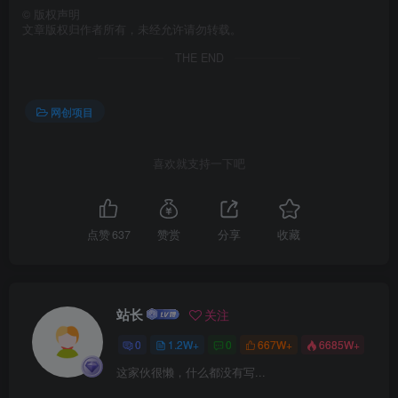
©
版权声明
创项目
文章版权归作者所有，未经允许请勿转载。
THE END
网创项目
喜欢就支持一下吧
创项目
点赞
637
赞赏
分享
收藏
站长
关注
0
1.2W+
0
667W+
6685W+
这家伙很懒，什么都没有写...