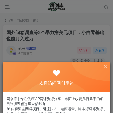
首页
网创项目
正文
国外问卷调查等2个暴力撸美元项目，小白零基础
也能月入过万
站长
关注
私信
4年前发布
0
4094
216
欢迎访问网创库🏹
网创库 | 专注优质VIP网课资源分享，市面上收费几百几千的项
目资源课程这里全部都有！
🔰 内容涵盖网赚项目、引流技术、电商运营、脚本源码等资源，