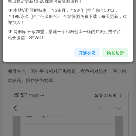
每日稳定更新10-20优质付费资源课程！
🔰 本站VIP 限时特惠，￥28/月，￥98/年 (推广佣金50%)，
国外问卷调查等2个暴力撸美金项目，小白零基础也能月入过
￥198/永久 (推广佣金80%)，全站资源免费下载，每天更新，欢
万
迎加入！
🔰 网创库 开放加盟，搭建一个和网创库一样的知识付费平台，
国外撸美金项目主要原理是利用信息差，通过海外网站及平
站长微信：SYWC11
台完成相关任务（如做问卷调查/看视频/听音乐/内容搬砖等
开通会员
站长加盟
等）获取相应佣金。
项目特点：国外平台相对正规稳定，竞争相对较少，佣金相
对较高。操作较为简单。