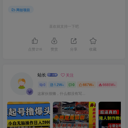
网创项目
喜欢就支持一下吧
点赞
216
赞赏
分享
收藏
站长
关注
0
1.2W+
0
667W+
6685W+
这家伙很懒，什么都没有写...
AI起号撸爆头条，小白也能操作，日入2000+
外面收费398元外网超跑豪车汽车视频搬运至快手抖音上热门项目