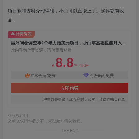
项目教程资料介绍详细，小白可以直接上手。操作就有收
益。
付费资源
创项目
国外问卷调查等2个暴力撸美元项目，小白零基础也能月入过万
此内容为付费资源，请付费后查看
8.8
18.8
￥
￥
免费
免费
中级会员
高级会员
立即购买
您当前未登录！建议登陆后购买，可保存购买订单
©
版权声明
文章版权归作者所有，未经允许请勿转载。
THE END