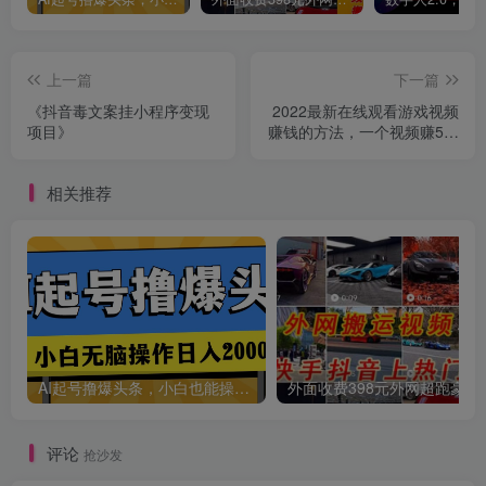
上一篇
下一篇
《抖音毒文案挂小程序变现
2022最新在线观看游戏视频
项目》
赚钱的方法，一个视频赚5美
元（详细过程）
相关推荐
AI起号撸爆头条，小白也能操作，日入2000+
外面收费398元外网
评论
抢沙发