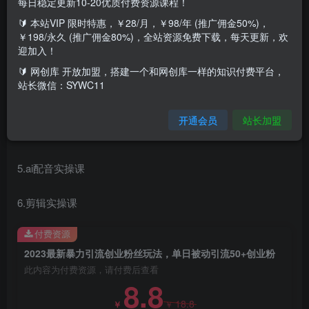
每日稳定更新10-20优质付费资源课程！
🔰 本站VIP 限时特惠，￥28/月，￥98/年 (推广佣金50%)，
1.两张图片，打造爆款创业粉引流视频
￥198/永久 (推广佣金80%)，全站资源免费下载，每天更新，欢
迎加入！
2.三个步奏，教你打造专业人设养成爆款账号
🔰 网创库 开放加盟，搭建一个和网创库一样的知识付费平台，
站长微信：SYWC11
3.四个部分，教你打造爆款创业粉引流视频
开通会员
站长加盟
4.三种方法，教你打造安全引流方式制作后端变现产品
5.ai配音实操课
6.剪辑实操课
付费资源
2023最新暴力引流创业粉丝玩法，单日被动引流50+创业粉
此内容为付费资源，请付费后查看
8.8
18.8
￥
￥