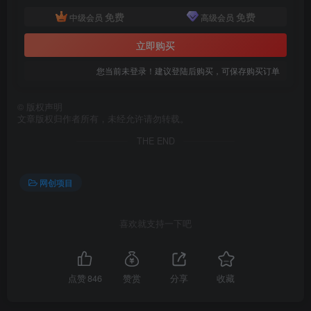
免费
免费
中级会员
高级会员
立即购买
您当前未登录！建议登陆后购买，可保存购买订单
创项目
©
版权声明
文章版权归作者所有，未经允许请勿转载。
THE END
网创项目
创项目
喜欢就支持一下吧
点赞
846
赞赏
分享
收藏