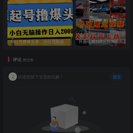
创项目
AI起号撸爆头条，小白也能操作，日入2000+
外面收费398元外网
评论
抢沙发
欢迎您留下宝贵的见解！
提交