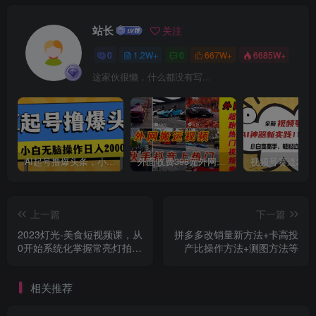
站长
关注
创项目
0
1.2W+
0
667W+
6685W+
这家伙很懒，什么都没有写...
创项目
AI起号撸爆头条，小白也能操作，日入2000+
外面收费398元外网超跑豪车汽车视频搬运至快手抖音上热门项目
上一篇
下一篇
2023灯光-美食短视频课，从
拼多多改销量新方法+卡高投
0开始系统化掌握常亮灯拍摄
产比操作方法+测图方法等
美食短视频的相关技能
创项目
相关推荐