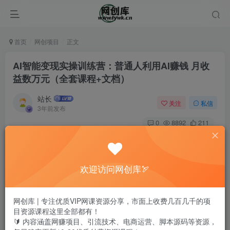
首页
网创项目
正文
AI智能变现实操训练营：普通人利用AI赚钱 月收
益数万元（全套课程+文档）
站长
关注
私信
3年前发布
0
8892
211
欢迎访问网创库🏹
网创库 | 专注优质VIP网课资源分享，市面上收费几百几千的项
目资源课程这里全部都有！
🔰 内容涵盖网赚项目、引流技术、电商运营、脚本源码等资源，