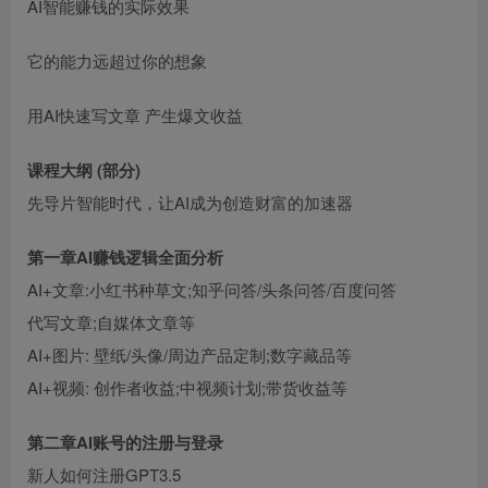
AI智能赚钱的实际效果
它的能力远超过你的想象
用AI快速写文章 产生爆文收益
课程大纲 (部分)
创项目
先导片智能时代，让AI成为创造财富的加速器
第一章AI赚钱逻辑全面分析
AI+文章:小红书种草文;知乎问答/头条问答/百度问答
代写文章;自媒体文章等
AI+图片: 壁纸/头像/周边产品定制;数字藏品等
创项目
AI+视频: 创作者收益;中视频计划;带货收益等
第二章AI账号的注册与登录
新人如何注册GPT3.5