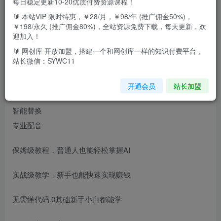
每日稳定更新10-20优质付费资源课程！
🔰 本站VIP 限时特惠，￥28/月，￥98/年 (推广佣金50%)，
AI文本技术
￥198/永久 (推广佣金80%)，全站资源免费下载，每天更新，欢
AI图像技术
迎加入！
AI视频技术
🔰 网创库 开放加盟，搭建一个和网创库一样的知识付费平台，
站长微信：SYWC11
AI语音合成
全能文案
开通会员
站长加盟
AI绘图
智能替换
专业配音
保姆级教程，普通人也能轻松掌握AI
实战级教学，新手也能快速实现赚钱
无需懂代码.0其础新手小白都能学