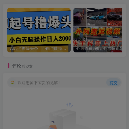
AI起号撸爆头条，小白也能操作，日入2000+
外面收费398元外网
评论
抢沙发
欢迎您留下宝贵的见解！
提交