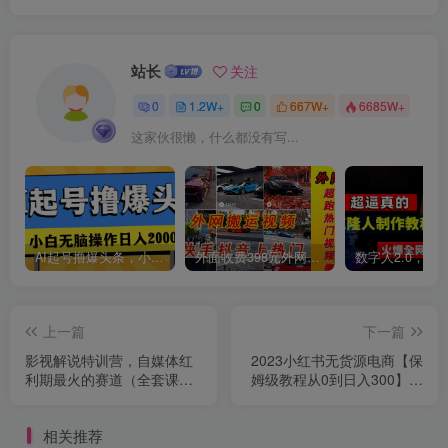
站长
关注
0
1.2W+
0
667W+
6685W+
这家伙很懒，什么都没有写...
AI起号撸爆头条，小白也能操作，日入2000+
外面收费398元外网超跑豪车汽车视频搬运至快手抖音上热门项目
上一篇
下一篇
影视解说特训营，自媒体红
2023小红书无货源电商【保
利期最火的赛道（全套课程-
姆级教程从0到日入300】爆
价值999）
单3W
相关推荐