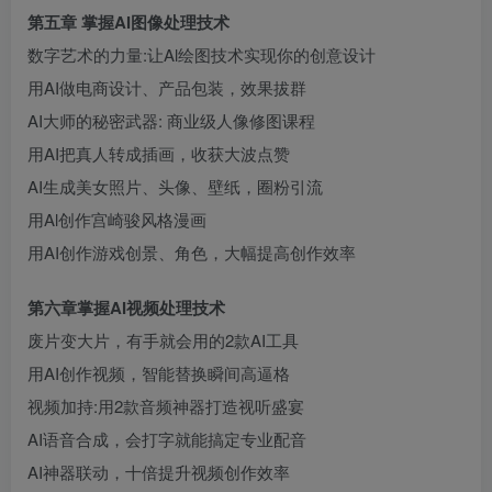
第五章 掌握AI图像处理技术
数字艺术的力量:让Al绘图技术实现你的创意设计
用AI做电商设计、产品包装，效果拔群
AI大师的秘密武器: 商业级人像修图课程
用AI把真人转成插画，收获大波点赞
创项目
AI生成美女照片、头像、壁纸，圈粉引流
用Al创作宫崎骏风格漫画
用AI创作游戏创景、角色，大幅提高创作效率
第六章掌握AI视频处理技术
废片变大片，有手就会用的2款AI工具
用AI创作视频，智能替换瞬间高逼格
视频加持:用2款音频神器打造视听盛宴
AI语音合成，会打字就能搞定专业配音
AI神器联动，十倍提升视频创作效率