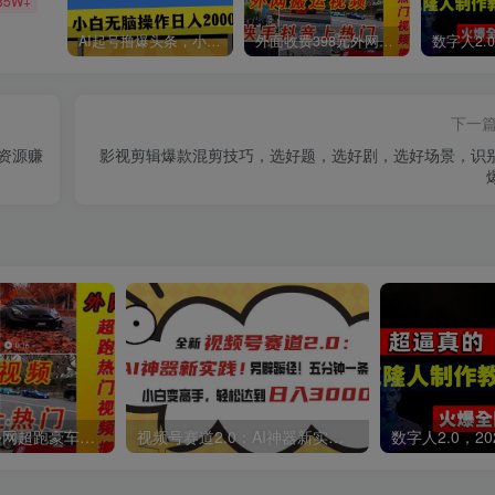
85W+
AI起号撸爆头条，小白也能操作，日入2000+
外面收费398元外网超跑豪车汽车视频搬运至快手抖音上热门项目
下一
拟资源赚
影视剪辑爆款混剪技巧，选好题，选好剧，选好场景，识
外面收费398元外网超跑豪车汽车视频搬运至快手抖音上热门项目
视频号赛道2.0：AI神器新实践！另辟蹊径！五分钟一条作品，小白变高手…