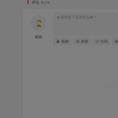
评论
抢沙发
昵称
昵称
表情
代码