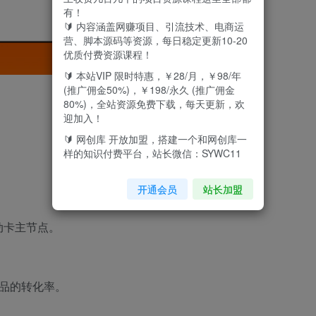
有！
🔰 内容涵盖网赚项目、引流技术、电商运
营、脚本源码等资源，每日稳定更新10-20
优质付费资源课程！
🔰 本站VIP 限时特惠，￥28/月，￥98/年
(推广佣金50%)，￥198/永久 (推广佣金
80%)，全站资源免费下载，每天更新，欢
迎加入！
🔰 网创库 开放加盟，搭建一个和网创库一
样的知识付费平台，站长微信：SYWC11
开通会员
站长加盟
动卡主节点。
同品的转化率。