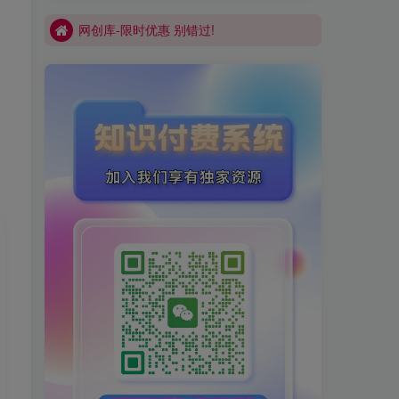
网创库-限时优惠 别错过!