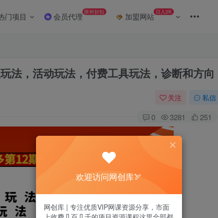
限时折扣
日入2K
热门项目
会员代理
加盟网站
款玩法，活动玩法，付费工具玩法，诊断和方向
关注
私信
0
3281
251
欢迎访问网创库🏹
网创库 | 专注优质VIP网课资源分享，市面
上收费几百几千的项目资源课程这里全部都