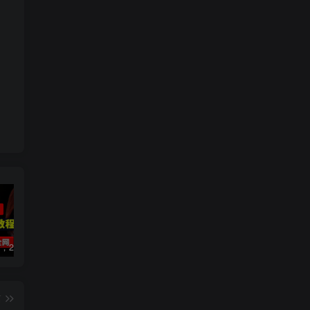
数字人2.0，2024下半年最火项目，无限免费生成视频，可实现任何场景，用任何形象，任何声音，说任何话，5分钟生成一条原创口播视频。
视频号赛道2.0：AI神器新实践！另辟蹊径！五分钟一条作品，小白变高手…
2022直播带货之千川投流课：快速起量方法、付费撬动自然流 90分钟学会
篇