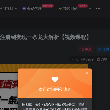
限时折扣
日入2K
热门项目
会员代理
加盟网站
注册到变现一条龙大解析【视频课程】
关注
私信
0
7989
796
欢迎访问网创库🏹
网创库 | 专注优质VIP网课资源分享，市面
上收费几百几千的项目资源课程这里全部都