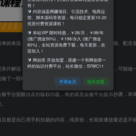
有！
🔰 内容涵盖网赚项目、引流技术、电商运
营、脚本源码等资源，每日稳定更新10-20
优质付费资源课程！
🔰 本站VIP 限时特惠，￥28/月，￥98/年
(推广佣金50%)，￥198/永久 (推广佣金
简单的来说：就是通过自己的实拍视频，把视频通过剪辑、配音
80%)，全站资源免费下载，每天更新，欢
迎加入！
🔰 网创库 开放加盟，搭建一个和网创库一
样的知识付费平台，站长微信：SYWC11
纪录片解说，但是这两个解决说是非常耗费时间和精力，可能做
们做了一段时间就放弃了，只赚了点员工工资。
开通会员
站长加盟
会被平台提醒涉及到版权问题，有的甚至会被平台提示抄袭，幸
号。
而且都是自己用手机拍摄的内容，纯原创，长期发播放量还是不