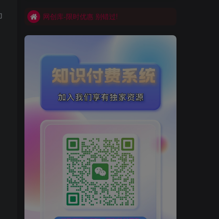
为
网创库-限时优惠 别错过!