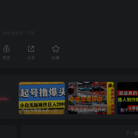
喜欢就支持一下吧
赞赏
分享
收藏
85W+
AI起号撸爆头条，小白也能操作，日入2000+
外面收费398元外网超跑豪车汽车视频搬运至快手抖音上热门项目
下一