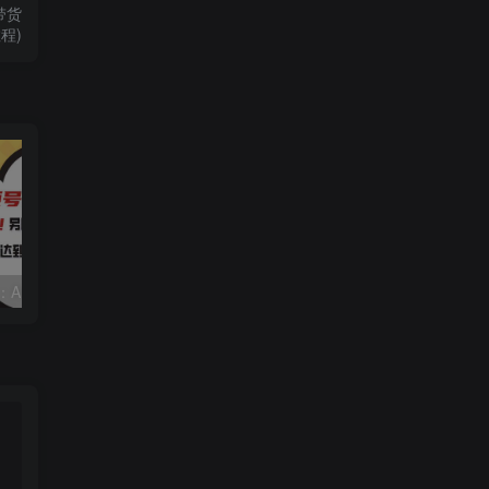
带货
程)
视频号赛道2.0：AI神器新实践！另辟蹊径！五分钟一条作品，小白变高手…
2022直播带货之千川投流课：快速起量方法、付费撬动自然流 90分钟学会