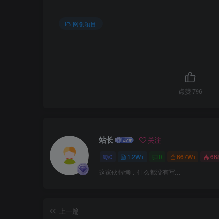
网创项目
点赞
796
站长
关注
0
1.2W+
0
667W+
66
这家伙很懒，什么都没有写...
上一篇