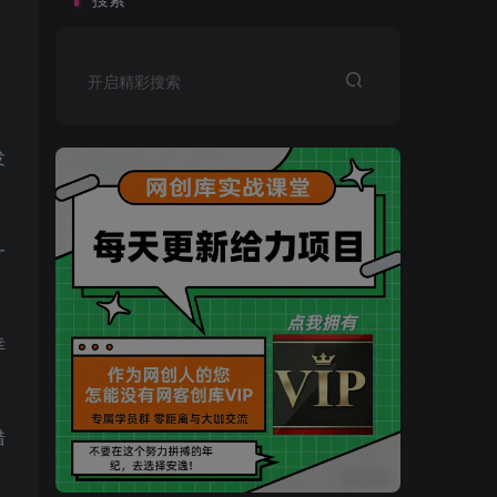
开启精彩搜索
发
一
幸
买VIP会员或加盟商-全年最低价-立即抢额
错
网创库-限时优惠 别错过!
买VIP会员或加盟商-全年最低价-立即抢额