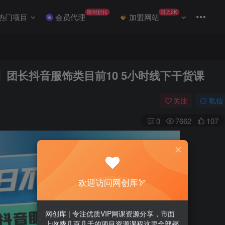
限时折扣
日入2K
热门项目
会员代理
加盟网站
】团长抖音服饰类目前10 5小时线下干货课
关注
私信
0
7662
107
欢迎访问网创库🏹
网创库 | 专注优质VIP网课资源分享，市面
上收费几百几千的项目资源课程这里全部都