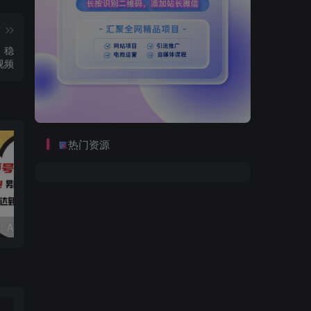
篇
）稳
视频
热门资源
视频号赛道2.0：AI神器新实践！另辟蹊径！五分钟一条作品，小白变高手…
靠蛋仔派对一天5800+，小白做磁力聚星轻松上手