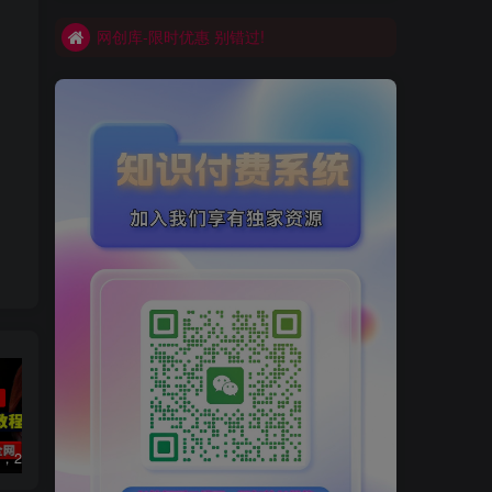
网创库-限时优惠 别错过!
数字人2.0，2024下半年最火项目，无限免费生成视频，可实现任何场景，用任何形象，任何声音，说任何话，5分钟生成一条原创口播视频。
视频号赛道2.0：AI神器新实践！另辟蹊径！五分钟一条作品，小白变高手…
靠蛋仔派对一天5800+，小白做磁力聚星轻松上手