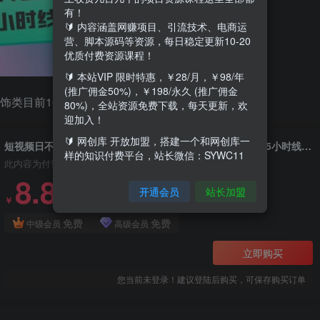
有！
🔰 内容涵盖网赚项目、引流技术、电商运
营、脚本源码等资源，每日稳定更新10-20
优质付费资源课程！
🔰 本站VIP 限时特惠，￥28/月，￥98/年
(推广佣金50%)，￥198/永久 (推广佣金
饰类目前10 5小时线下干货课
80%)，全站资源免费下载，每天更新，欢
迎加入！
🔰 网创库 开放加盟，搭建一个和网创库一
短视频日不落起号【6月11线下课】团长抖音服饰类目前10 5小时线下干货课
样的知识付费平台，站长微信：SYWC11
此内容为付费资源，请付费后查看
8.8
开通会员
站长加盟
18.8
￥
￥
免费
免费
中级会员
高级会员
立即购买
您当前未登录！建议登陆后购买，可保存购买订单