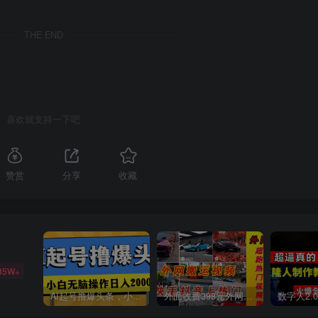
THE END
喜欢就支持一下吧
赞赏
分享
收藏
85W+
AI起号撸爆头条，小白也能操作，日入2000+
外面收费398元外网超跑豪车汽车视频搬运至快手抖音上热门项目