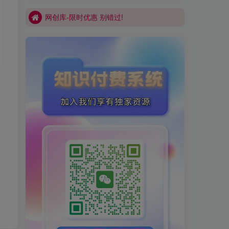
网创库-限时优惠 别错过!