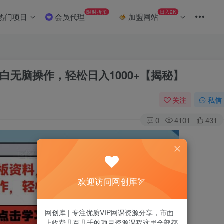
限时折扣
日入2K
热门项目
会员代理
加盟网站
无脑操作，轻松日入1000+【揭秘】
关注
私信
0
4101
431
欢迎访问网创库🏹
网创库 | 专注优质VIP网课资源分享，市面
上收费几百几千的项目资源课程这里全部都