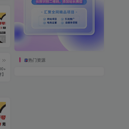
视频号赛道2.0：AI神器新实践！另辟蹊径！五分钟一条作品，小白变高手…
数字人2.0，2024下半年最火项目，无限免费生成视频，可实现任何场景，用任何形象，任何声音，说任何话，5分钟生成一条原创口播视频。
靠蛋仔派对一天5800+，小白做磁力聚星轻松上手
热门资源
篇
0+
材】