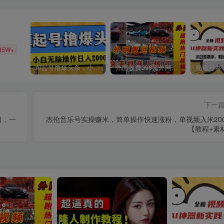
85W+
AI起号撸爆头条，小白也能操作，日入2000+
外面收费398元外网超跑豪车汽车视频搬运至快手抖音上热门项目
下一
目，一
杰伦音乐号实操赚米，简单操作快速涨粉，单视频入米200
【教程+素