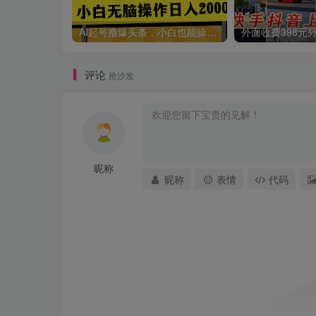
AI起号撸爆头条，小白也能操作，日入2000+
评论
抢沙发
昵称
昵称
表情
代码