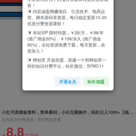
有！
🔰 内容涵盖网赚项目、引流技术、电商运
营、脚本源码等资源，每日稳定更新10-20
优质付费资源课程！
🔰 本站VIP 限时特惠，￥28/月，￥98/年
(推广佣金50%)，￥198/永久 (推广佣金
80%)，全站资源免费下载，每天更新，欢
迎加入！
🔰 网创库 开放加盟，搭建一个和网创库一
样的知识付费平台，站长微信：SYWC11
开通会员
站长加盟
小红书卖模板资料，简单暴利，小白无脑操作，轻松日入1000+【揭秘】
此内容为付费资源，请付费后查看
8.8
18.8
￥
￥