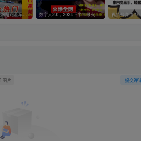
外面收费398元外网超跑豪车汽车视频搬运至快手抖音上热门项目
数字人2.0，2024下半年最火项目，无限免费生成视频，可实现任何场景，用任何形象，任何声音，说任何话，5分钟生成一条原创口播视频。
图片
提交评