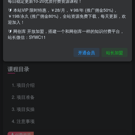
每日稳定更新10-20优质付费资源课程！
🔰 本站VIP 限时特惠，￥28/月，￥98/年 (推广佣金50%)，
￥198/永久 (推广佣金80%)，全站资源免费下载，每天更新，欢
项目介绍
迎加入！
🔰 网创库 开放加盟，搭建一个和网创库一样的知识付费平台，
站长微信：SYWC11
0.01元开通腾讯爱奇艺优酷影视会员
官方开通20元一个月的我们卖9.9块，成本只需要0.01
开通会员
站长加盟
硬通货一天一百单，轻松日入1000+
课程目录
项目介绍
项目准备
项目实操
注意事项
付费资源