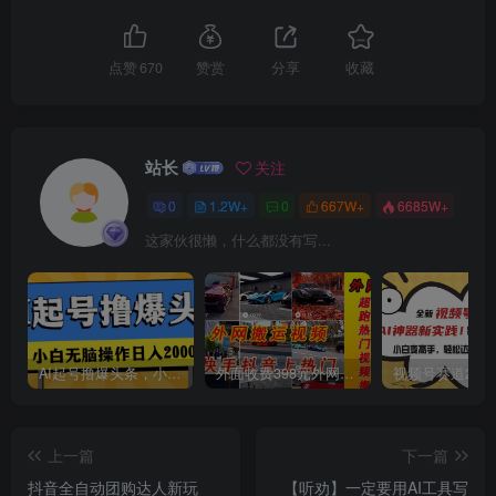
点赞
670
赞赏
分享
收藏
创项目
站长
关注
0
1.2W+
0
667W+
6685W+
这家伙很懒，什么都没有写...
创项目
AI起号撸爆头条，小白也能操作，日入2000+
外面收费398元外网超跑豪车汽车视频搬运至快手抖音上热门项目
上一篇
下一篇
抖音全自动团购达人新玩
【听劝】一定要用AI工具写