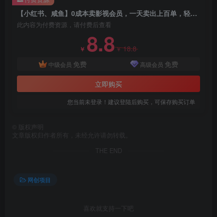
【小红书、咸鱼】0成本卖影视会员，一天卖出上百单，轻轻松松日入1000+
此内容为付费资源，请付费后查看
8.8
18.8
￥
￥
免费
免费
中级会员
高级会员
立即购买
您当前未登录！建议登陆后购买，可保存购买订单
©
版权声明
文章版权归作者所有，未经允许请勿转载。
THE END
网创项目
创项目
喜欢就支持一下吧