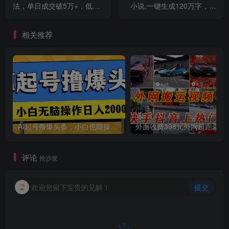
法，单日成交破5万+，低成
小说,一键生成120万字，躺
创项目
本高收益！
着也能赚，月入2w+
相关推荐
创项目
AI起号撸爆头条，小白也能操作，日入2000+
外面收费398元外网
评论
抢沙发
欢迎您留下宝贵的见解！
提交
创项目