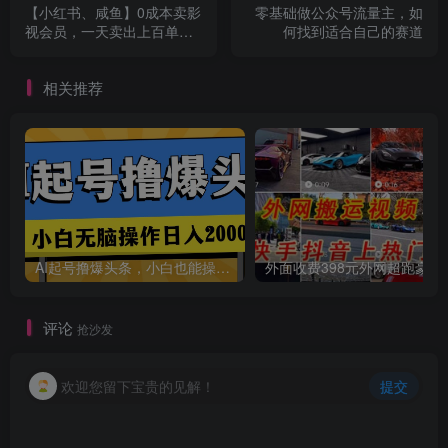
【小红书、咸鱼】0成本卖影
零基础做公众号流量主，如
视会员，一天卖出上百单，
何找到适合自己的赛道
轻轻松松日入1000+
创项目
相关推荐
创项目
AI起号撸爆头条，小白也能操作，日入2000+
外面收费398元外网
评论
抢沙发
欢迎您留下宝贵的见解！
提交
创项目