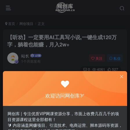
首页
网创项目
正文
【听劝】一定要用AI工具写小说,一键生成120万
字，躺着也能赚，月入2w+
站长
关注
私信
1个月前发布
0
4061
527
欢迎访问网创库🏹
网创库 | 专注优质VIP网课资源分享，市面上收费几百几千的项
目资源课程这里全部都有！
🔰 内容涵盖网赚项目、引流技术、电商运营、脚本源码等资源，