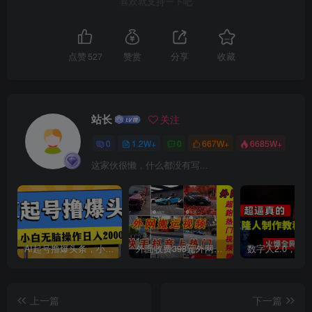
喜欢就支持一下吧
点赞
527
赞赏
分享
收藏
创项目
站长
关注
0
1.2W+
0
667W+
6685W+
这家伙很懒，什么都没有写...
创项目
AI起号撸爆头条，小白也能操作，日入2000+
外面收费398元外网超跑豪车汽车视频搬运至快手抖音上热门项目
上一篇
下一篇