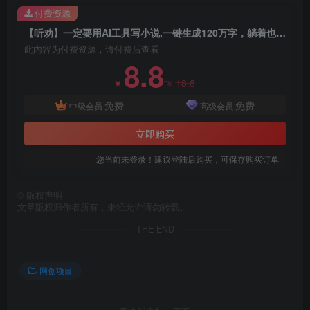
付费资源
【听劝】一定要用AI工具写小说,一键生成120万字，躺着也能赚，月入2w+
此内容为付费资源，请付费后查看
8.8
18.8
￥
￥
免费
免费
中级会员
高级会员
立即购买
您当前未登录！建议登陆后购买，可保存购买订单
©
版权声明
文章版权归作者所有，未经允许请勿转载。
THE END
网创项目
创项目