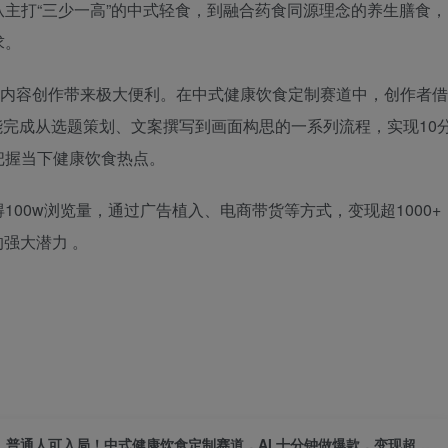
主打“三少一高”的中式轻食，到融合药食同源理念的养生膳食，
求。
现，为内容创作带来极大便利。在中式健康饮食定制赛道中，创作者借
钟就能完成从选题策划、文案撰写到画面构思的一系列流程，实现10
把握当下健康饮食热点。
00w浏览量，通过广告植入、电商带货等方式，变现超1000+
强大潜力 。
普通人可入局！中式健康饮食定制赛道，AI 十分钟做爆款，变现超给力