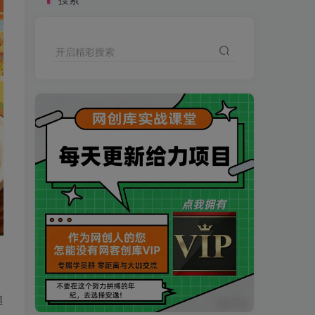
开启精彩搜索
买VIP会员或加盟商-全年最低价-立即抢额
追
网创库-限时优惠 别错过!