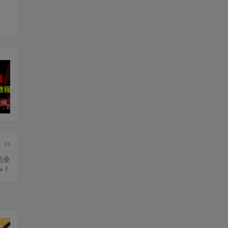
数字人2.0，2024下半年最火项目，无限免费生成视频，可实现任何场景，用任何形象，任何声音，说任何话，5分钟生成一条原创口播视频。
视频号赛道2.0：AI神器新实践！另辟蹊径！五分钟一条作品，小白变高手…
2022直播带货之千川投流课：快速起量方法、付费撬动自然流 90分钟学会
篇
机全
+！