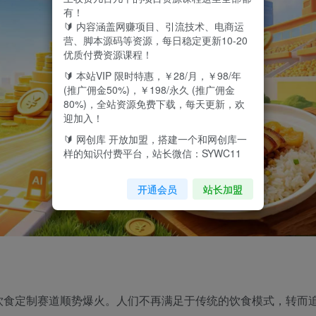
有！
🔰 内容涵盖网赚项目、引流技术、电商运
营、脚本源码等资源，每日稳定更新10-20
优质付费资源课程！
🔰 本站VIP 限时特惠，￥28/月，￥98/年
(推广佣金50%)，￥198/永久 (推广佣金
80%)，全站资源免费下载，每天更新，欢
迎加入！
🔰 网创库 开放加盟，搭建一个和网创库一
样的知识付费平台，站长微信：SYWC11
开通会员
站长加盟
饮食定制赛道顺势爆火。人们不再满足于传统的饮食模式，转而