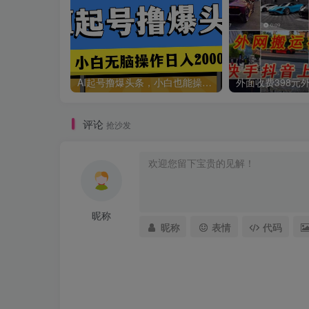
AI起号撸爆头条，小白也能操作，日入2000+
评论
抢沙发
昵称
昵称
表情
代码