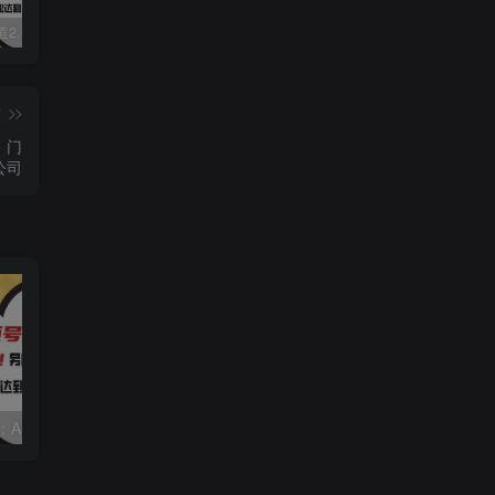
视频号赛道2.0：AI神器新实践！另辟蹊径！五分钟一条作品，小白变高手…
数字人2.0，2024下半年最火项目，无限免费生成视频，可实现任何场景，用任何形象，任何声音，说任何话，5分钟生成一条原创口播视频。
靠蛋仔派对一天5800+，小白做磁力聚星轻松上手
篇
、门
公司
视频号赛道2.0：AI神器新实践！另辟蹊径！五分钟一条作品，小白变高手…
靠蛋仔派对一天5800+，小白做磁力聚星轻松上手