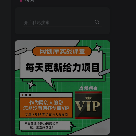
开启精彩搜索
买VIP会员或加盟商-全年最低价-立即抢额
网创库-限时优惠 别错过!