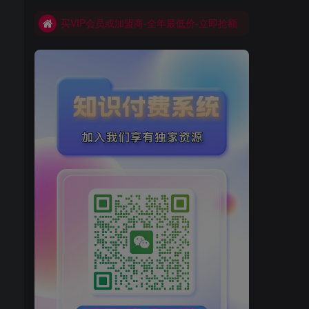
买VIP会员或加盟商-全年最低价-立即抢额
网创库-限时优惠 别错过!