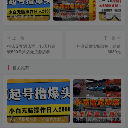
AI起号撸爆头条，小白也能操作，日入2000+
外面收费398元外网超跑豪车汽车视频搬运至快手抖音上热门项目
上一篇
下一篇
抖店无货源店群，15天打造
抖音店群实操攻略，价值
破500单抖店无货源店群玩
6980元
法
相关推荐
AI起号撸爆头条，小白也能操作，日入2000+
外面收费398元外网