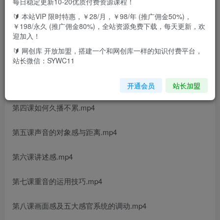
每日稳定更新10-20优质付费资源课程！
课程目录：
🔰 本站VIP 限时特惠，￥28/月，￥98/年 (推广佣金50%)，
￥198/永久 (推广佣金80%)，全站资源免费下载，每天更新，欢
第一课发音技巧.mp4
迎加入！
🔰 网创库 开放加盟，搭建一个和网创库一样的知识付费平台，
第二课练声方法.mp4
站长微信：SYWC11
第三课适读能力.mp4
开通会员
站长加盟
第四课如何久播不累.mp4
第五课声音的对象感与距离.mp4
第六课讲述感.mp4
第七课重音的运用技巧.mp4
第八课画面感及五大感官系统的调动.mp4