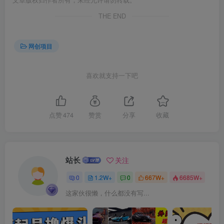
创项目
THE END
网创项目
喜欢就支持一下吧
创项目
点赞
474
赞赏
分享
收藏
站长
关注
0
1.2W+
0
667W+
6685W+
这家伙很懒，什么都没有写...