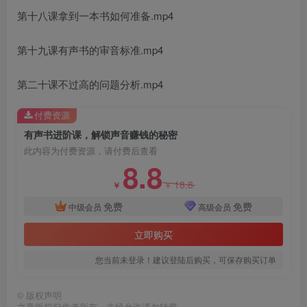
第十八课拿到一本书如何准备.mp4
第十九课有声书的审音标准.mp4
创项目
第二十课不过高的问题分析.mp4
付费资源
有声书进阶课，解锁声音赚钱的秘密
此内容为付费资源，请付费后查看
8.8
18.8
￥
￥
创项目
免费
免费
中级会员
高级会员
立即购买
您当前未登录！建议登陆后购买，可保存购买订单
©
版权声明
文章版权归作者所有，未经允许请勿转载。