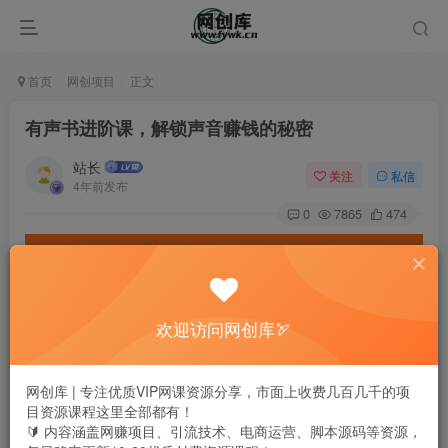
首页
网创项目
正文
有声书进阶课，解锁声音赚钱的秘密
站长
关注
私信
4年前发布
0
7865
474
欢迎访问网创库🏹
网创库 | 专注优质VIP网课资源分享，市面上收费几百几千的项
目资源课程这里全部都有！
🔰 内容涵盖网赚项目、引流技术、电商运营、脚本源码等资源，