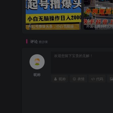
AI起号撸爆头条，小白也能操作，日入2000+
评论
抢沙发
昵称
昵称
表情
代码