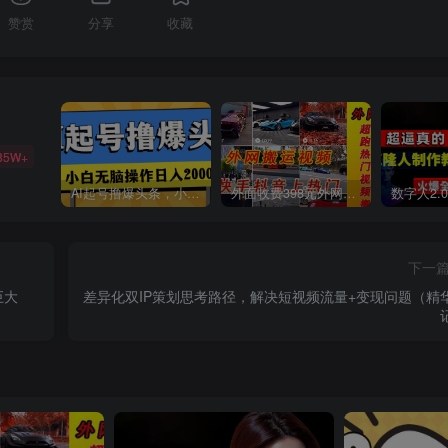
赞赏
分享
收藏
85W+
AI起号撸爆头条，小白也能操作，日入2000+
外面收费398元外网超跑豪车汽车视频搬运至快手抖音上热门项目
下一
巨大
差异化双IP策划思考路径，解决短视频流量+变现问题（精