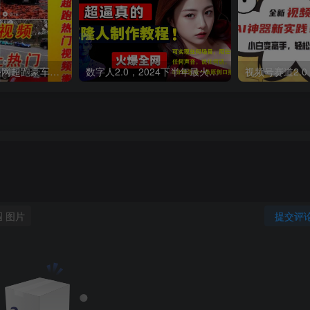
外面收费398元外网超跑豪车汽车视频搬运至快手抖音上热门项目
数字人2.0，2024下半年最火项目，无限免费生成视频，可实现任何场景，用任何形象，任何声音，说任何话，5分钟生成一条原创口播视频。
图片
提交评