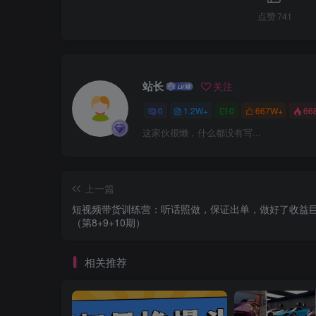
点赞
741
站长
关注
0
1.2W+
0
667W+
66
这家伙很懒，什么都没有写...
上一篇
短视频带货训练营：听话照做，保证出单，做好了收益
（第8+9+10期）
相关推荐