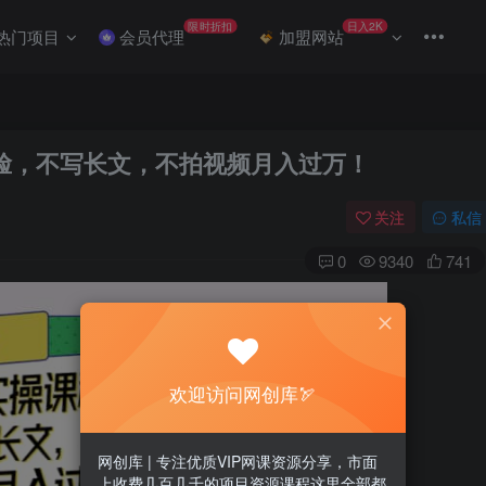
限时折扣
日入2K
热门项目
会员代理
加盟网站
脸，不写长文，不拍视频月入过万！
关注
私信
0
9340
741
欢迎访问网创库🏹
网创库 | 专注优质VIP网课资源分享，市面
上收费几百几千的项目资源课程这里全部都