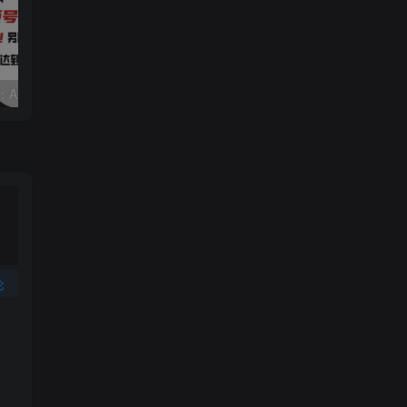
视频号赛道2.0：AI神器新实践！另辟蹊径！五分钟一条作品，小白变高手…
2022直播带货之千川投流课：快速起量方法、付费撬动自然流 90分钟学会
论