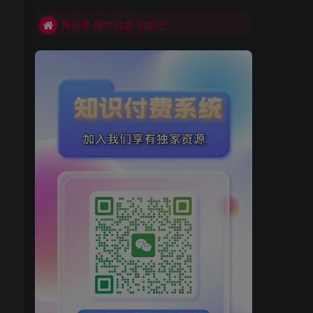
网创库-限时优惠 别错过!