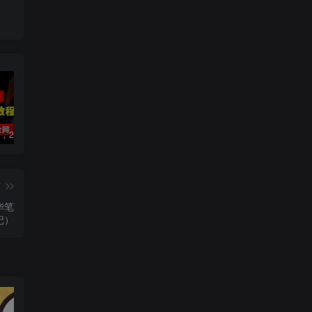
数字人2.0，2024下半年最火项目，无限免费生成视频，可实现任何场景，用任何形象，任何声音，说任何话，5分钟生成一条原创口播视频。
视频号赛道2.0：AI神器新实践！另辟蹊径！五分钟一条作品，小白变高手…
靠蛋仔派对一天5800+，小白做磁力聚星轻松上手
篇
华笔
记）