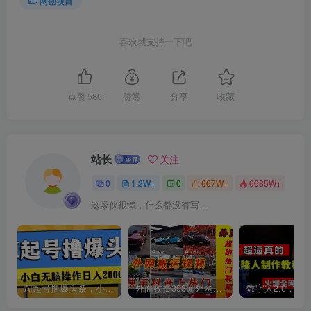
网创项目
喜欢就支持一下吧
点赞
586
赞赏
分享
收藏
站长
关注
0
1.2W+
0
667W+
6685W+
这家伙很懒，什么都没有写...
AI起号撸爆头条，小白也能操作，日入2000+
外面收费398元外网超跑豪车汽车视频搬运至快手抖音上热门项目