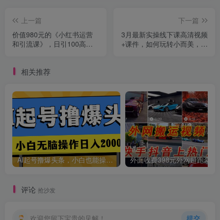
上一篇
下一篇
价值980元的《小红书运营
3月最新实操线下课高清视频
和引流课》，日引100高质
+课件，如何玩转小而美，高
量粉
毛利直播间
相关推荐
AI起号撸爆头条，小白也能操作，日入2000+
外面收费398元外网
评论
抢沙发
欢迎您留下宝贵的见解！
提交