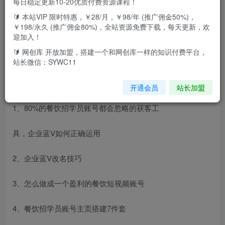
每日稳定更新10-20优质付费资源课程！
课程大纲
🔰 本站VIP 限时特惠，￥28/月，￥98/年 (推广佣金50%)，
￥198/永久 (推广佣金80%)，全站资源免费下载，每天更新，欢
前言
迎加入！
🔰 网创库 开放加盟，搭建一个和网创库一样的知识付费平台，
餐饮人做短视频如何从第一个流量开始盈利
站长微信：SYWC11
入门
开通会员
站长加盟
1、80%的餐饮招学员账号都会忽略的获客工
具，企业蓝V如何正确运用
2、企业蓝V改名技巧
3、怎么做成一个盈利的餐饮短视频账号
4、餐饮招学员账号主页搭建7件套