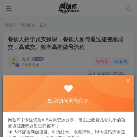
首页
网创项目
正文
餐饮人招学员实操课，餐饮人如何通过短视频成
交，高成交、效率高的做号流程
站长
关注
私信
3年前发布
0
2810
586
欢迎访问网创库🏹
网创库 | 专注优质VIP网课资源分享，市面上收费几百几千的项
目资源课程这里全部都有！
🔰 内容涵盖网赚项目、引流技术、电商运营、脚本源码等资源，