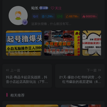
站长
关注
0
1.2W+
0
667W+
6685W+
这家伙很懒，什么都没有写...
AI起号撸爆头条，小白也能操作，日入2000+
外面收费398元外网超跑豪车汽车视频搬运至快手抖音上热门项目
上一篇
下一篇
抖店-商品卡起店实战班，抖
21天-爆款小红书特训营，小
音小店起店高阶玩法（7节
红书爆款的底层逻辑（8节
课）
课）
相关推荐