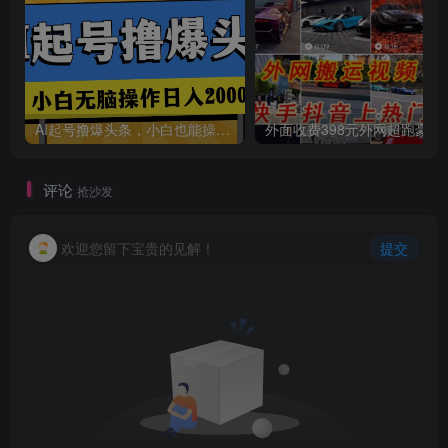
AI起号撸爆头条，小白也能操作，日入2000+
外面收费398元外网
评论
抢沙发
欢迎您留下宝贵的见解！
提交