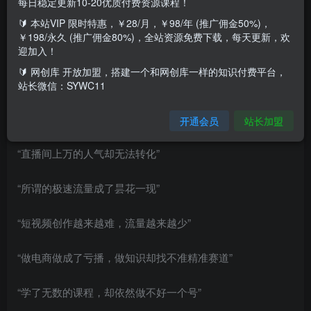
每日稳定更新10-20优质付费资源课程！
掌握落地运营能力
🔰 本站VIP 限时特惠，￥28/月，￥98/年 (推广佣金50%)，
￥198/永久 (推广佣金80%)，全站资源免费下载，每天更新，欢
77节完整版
迎加入！
🔰 网创库 开放加盟，搭建一个和网创库一样的知识付费平台，
是否遇到这些问题
站长微信：SYWC11
“直播间的人气越播越少”
开通会员
站长加盟
“直播间上万的人气却无法转化”
“所谓的极速流量成了昙花一现”
“短视频创作越来越难，流量越来越少”
“做电商做成了亏播，做知识却找不准精准赛道”
“学了无数的课程，却依然做不好一个号”