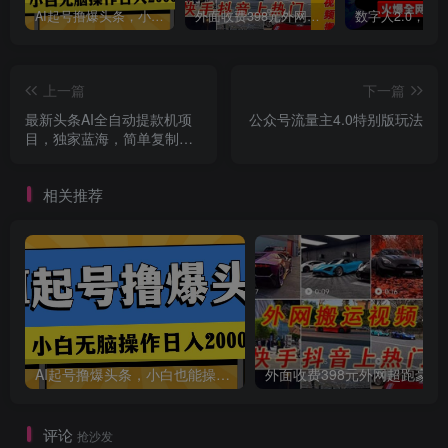
AI起号撸爆头条，小白也能操作，日入2000+
外面收费398元外网超跑豪车汽车视频搬运至快手抖音上热门项目
创项目
上一篇
下一篇
最新头条AI全自动提款机项
公众号流量主4.0特别版玩法
目，独家蓝海，简单复制粘
贴，月入5000＋轻松实现
相关推荐
创项目
AI起号撸爆头条，小白也能操作，日入2000+
外面收费398元外网
评论
抢沙发
创项目