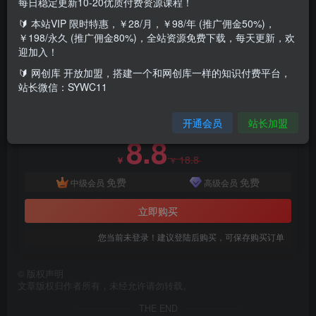
每日稳定更新10-20优质付费资源课程！
而获取收益，用ai每天可以大量生产出视频和文章，批量操
🔰 本站VIP 限时特惠，￥28/月，￥98/年 (推广佣金50%)，
作得到更多收益，教大家快速起号和涨粉，一周之内涨粉上
￥198/永久 (推广佣金80%)，全站资源免费下载，每天更新，欢
迎加入！
千
🔰 网创库 开放加盟，搭建一个和网创库一样的知识付费平台，
站长微信：SYWC11
付费资源
百家号神仙玩法，无脑搬运复制粘贴，可批量操作
开通会员
站长加盟
此内容为付费资源，请付费后查看
8.8
18.8
￥
￥
免费
免费
中级会员
高级会员
立即购买
您当前未登录！建议登陆后购买，可保存购买订单
©
版权声明
文章版权归作者所有，未经允许请勿转载。
THE END