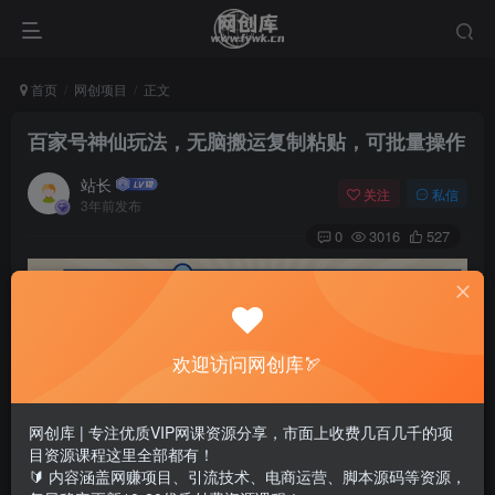
首页
网创项目
正文
百家号神仙玩法，无脑搬运复制粘贴，可批量操作
站长
关注
私信
3年前发布
0
3016
527
欢迎访问网创库🏹
网创库 | 专注优质VIP网课资源分享，市面上收费几百几千的项
目资源课程这里全部都有！
🔰 内容涵盖网赚项目、引流技术、电商运营、脚本源码等资源，
在百家号发布文章和视频，通过官方的推流，获得阅读量从