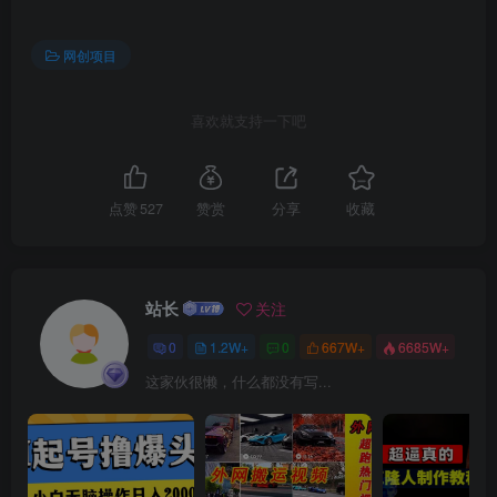
网创项目
喜欢就支持一下吧
创项目
点赞
527
赞赏
分享
收藏
站长
关注
0
1.2W+
0
667W+
6685W+
这家伙很懒，什么都没有写...
创项目