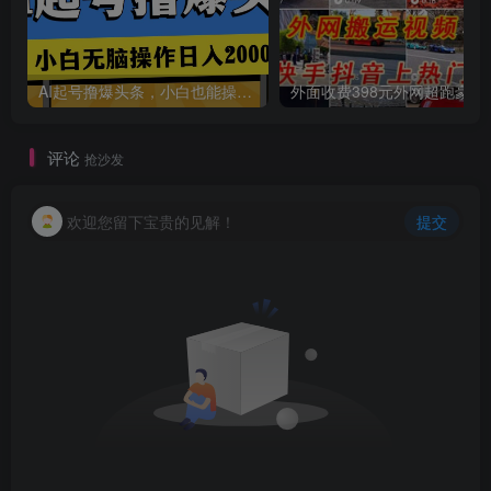
AI起号撸爆头条，小白也能操作，日入2000+
外面收费398元外网
评论
抢沙发
欢迎您留下宝贵的见解！
提交