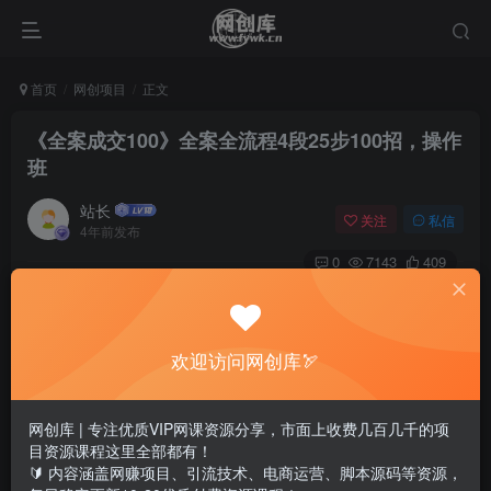
首页
网创项目
正文
《全案成交100》全案全流程4段25步100招，操作
班
站长
关注
私信
4年前发布
0
7143
409
《全案成交100》全案全流程4段25步100招，操作班
课程介绍：
欢迎访问网创库🏹
100个成交动作+100个成交话术、真实成交场景还原引流—
网创库 | 专注优质VIP网课资源分享，市面上收费几百几千的项
设计—谈单—交付全流程操作动作与话术抄作业学习、学完
目资源课程这里全部都有！
🔰 内容涵盖网赚项目、引流技术、电商运营、脚本源码等资源，
就接全案单