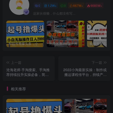
0
1.2W+
0
667W+
6685W+
这家伙很懒，什么都没有写...
AI起号撸爆头条，小白也能操作，日入2000+
外面收费398元外网超跑豪车汽车视频搬运至快手抖音上热门项目
上一篇
下一篇
沧海老师·手淘搜索、手淘推
2022小淘最新实操：制作或
荐持续拉升实操必备，简单
搬运课程传平台，持续产生
易学，快速掌握
被动收益（视频课程）
相关推荐