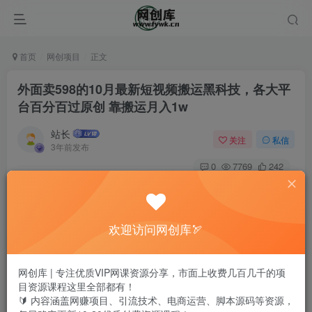
首页
网创项目
正文
外面卖598的10月最新短视频搬运黑科技，各大平
台百分百过原创 靠搬运月入1w
站长
关注
私信
3年前发布
0
7769
242
欢迎访问网创库🏹
网创库 | 专注优质VIP网课资源分享，市面上收费几百几千的项
目资源课程这里全部都有！
🔰 内容涵盖网赚项目、引流技术、电商运营、脚本源码等资源，