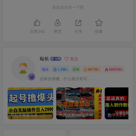
喜欢就支持一下吧
点赞
242
赞赏
分享
收藏
创项目
站长
关注
0
1.2W+
0
667W+
6685W+
这家伙很懒，什么都没有写...
创项目
AI起号撸爆头条，小白也能操作，日入2000+
外面收费398元外网超跑豪车汽车视频搬运至快手抖音上热门项目