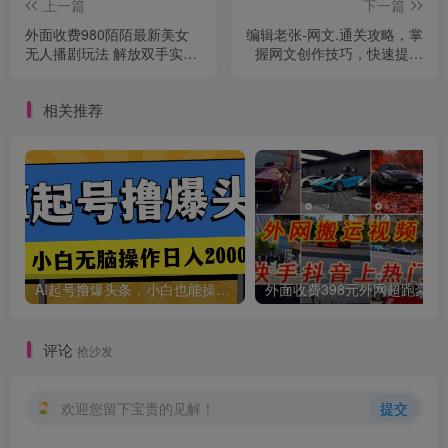
上一篇
下一篇
创项目
外面收费980陌陌最新美女
编辑老张-网文.通关攻略，掌
无人播剧玩法 解放双手实现
握网文创作技巧，快速提升
躺赚（附100G影视资源）
创作收益
相关推荐
创项目
AI起号撸爆头条，小白也能操作，日入2000+
外面收费398元外网
评论
抢沙发
欢迎您留下宝贵的见解！
提交