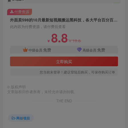
付费资源
外面卖598的10月最新短视频搬运黑科技，各大平台百分百过原创 靠搬运月入1w
此内容为付费资源，请付费后查看
8.8
18.8
￥
￥
免费
免费
中级会员
高级会员
创项目
立即购买
您当前未登录！建议登陆后购买，可保存购买订单
©
版权声明
文章版权归作者所有，未经允许请勿转载。
THE END
创项目
网创项目