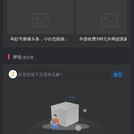
创项目
AI起号撸爆头条，小白也能操作，日入2000+
外面收费398元外网
评论
抢沙发
创项目
欢迎您留下宝贵的见解！
提交