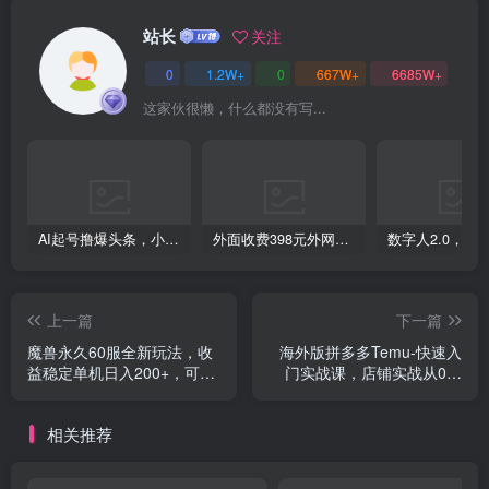
站长
关注
0
1.2W+
0
667W+
6685W+
这家伙很懒，什么都没有写...
创项目
AI起号撸爆头条，小白也能操作，日入2000+
外面收费398元外网超跑豪车汽车视频搬运至快手抖音上热门项目
创项目
上一篇
下一篇
魔兽永久60服全新玩法，收
海外版拼多多Temu-快速入
益稳定单机日入200+，可以
门实战课，店铺实战从0到
多开矩阵操作。
1（12节课）
相关推荐