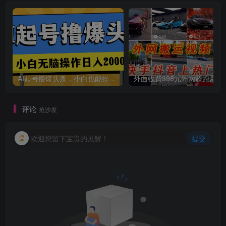
创项目
AI起号撸爆头条，小白也能操作，日入2000+
外面收费398元外网
创项目
评论
抢沙发
欢迎您留下宝贵的见解！
提交