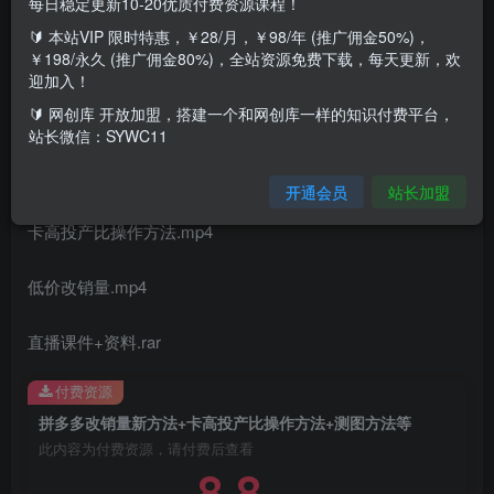
每日稳定更新10-20优质付费资源课程！
🔰 本站VIP 限时特惠，￥28/月，￥98/年 (推广佣金50%)，
￥198/永久 (推广佣金80%)，全站资源免费下载，每天更新，欢
话不多说内含内容自己看
迎加入！
🔰 网创库 开放加盟，搭建一个和网创库一样的知识付费平台，
课程内容：
站长微信：SYWC11
测图方法.mp4
开通会员
站长加盟
卡高投产比操作方法.mp4
低价改销量.mp4
直播课件+资料.rar
付费资源
拼多多改销量新方法+卡高投产比操作方法+测图方法等
此内容为付费资源，请付费后查看
8.8