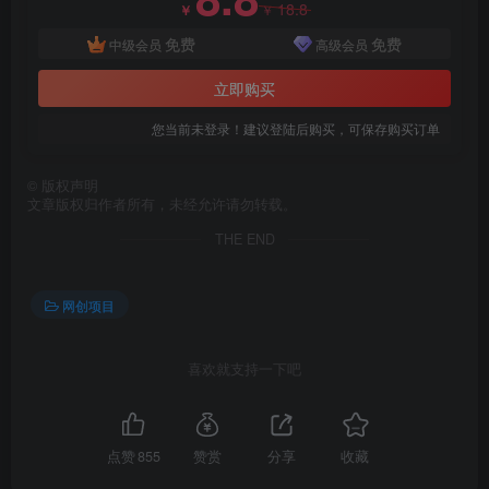
18.8
￥
￥
免费
免费
中级会员
高级会员
立即购买
您当前未登录！建议登陆后购买，可保存购买订单
©
版权声明
文章版权归作者所有，未经允许请勿转载。
创项目
THE END
网创项目
喜欢就支持一下吧
创项目
点赞
855
赞赏
分享
收藏