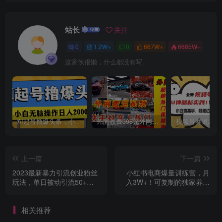
站长
关注
0
1.2W+
0
667W+
6685W+
创项目
这家伙很懒，什么都没有写...
AI起号撸爆头条，小白也能操作，日入2000+
外面收费398元外网超跑豪车汽车视频搬运至快手抖音上热门项目
创项目
上一篇
下一篇
2023最新暴力引流创业粉丝
小红书电商爆量训练营，月
玩法，单日被动引流50+创
入3W+！可复制的独家养生
业粉
花茶系列玩法
相关推荐