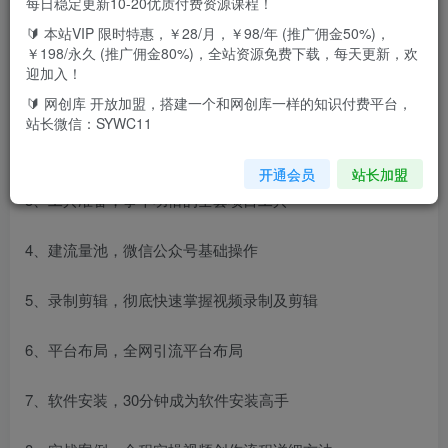
每日稳定更新10-20优质付费资源课程！
🔰 本站VIP 限时特惠，￥28/月，￥98/年 (推广佣金50%)，
课程目录：
￥198/永久 (推广佣金80%)，全站资源免费下载，每天更新，欢
迎加入！
1、大型软件下载和文件图片处理
🔰 网创库 开放加盟，搭建一个和网创库一样的知识付费平台，
站长微信：SYWC11
2、帐号注册，公域私域平台布局
开通会员
站长加盟
3、工具准备，事半功倍的全套项目工具
4、建流量池，微信公众号基础操作
5、录制剪辑，彻底快速掌握视频录制及剪辑
6、平台布局，全网引流平台布局
7、软件安装，30分钟成为软件安装高手