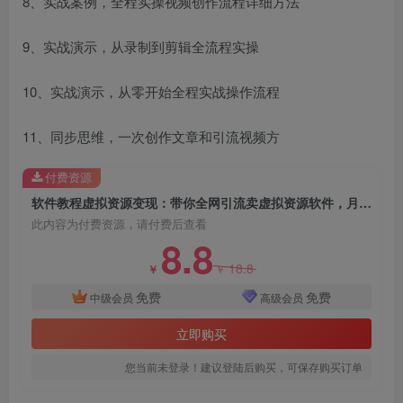
8、实战案例，全程实操视频创作流程详细方法
9、实战演示，从录制到剪辑全流程实操
10、实战演示，从零开始全程实战操作流程
11、同步思维，一次创作文章和引流视频方
付费资源
创项目
软件教程虚拟资源变现：带你全网引流卖虚拟资源软件，月入过万（11节课）
此内容为付费资源，请付费后查看
8.8
18.8
￥
￥
免费
免费
中级会员
高级会员
立即购买
创项目
您当前未登录！建议登陆后购买，可保存购买订单