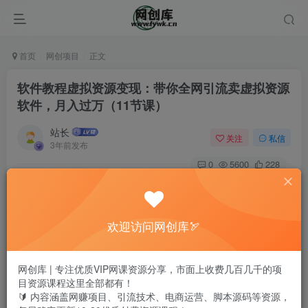
首页
网创项目
正文
软件教程虚拟资源变现：带你全网引流卖虚拟资源
软件，月入过万（11节课）
站长
关注
私信
3年前发布
0
5600
228
欢迎访问网创库🏹
网创库 | 专注优质VIP网课资源分享，市面上收费几百几千的项
目资源课程这里全部都有！
🔰 内容涵盖网赚项目、引流技术、电商运营、脚本源码等资源，