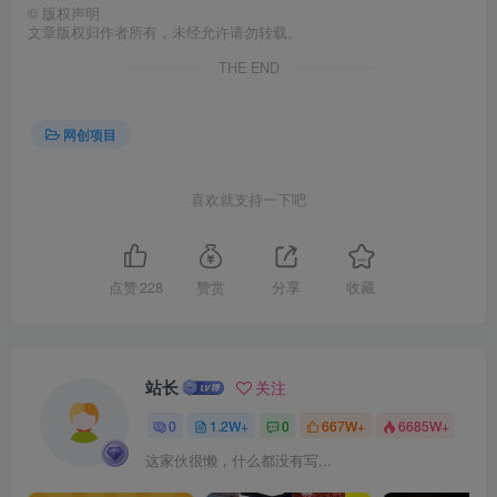
©
版权声明
文章版权归作者所有，未经允许请勿转载。
THE END
创项目
网创项目
喜欢就支持一下吧
点赞
228
赞赏
分享
收藏
创项目
站长
关注
0
1.2W+
0
667W+
6685W+
这家伙很懒，什么都没有写...