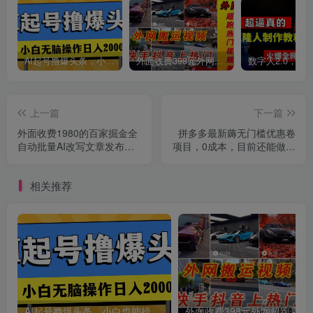
创项目
AI起号撸爆头条，小白也能操作，日入2000+
外面收费398元外网超跑豪车汽车视频搬运至快手抖音上热门项目
上一篇
下一篇
外面收费1980的百家掘金全
拼多多最新薅无门槛优惠卷
创项目
自动批量AI改写文章发布软
项目，0成本，目前还能做，
件，号称日入800+【永久脚
亲测，一单在50-500
本+使用教程】
相关推荐
AI起号撸爆头条，小白也能操作，日入2000+
外面收费398元外网