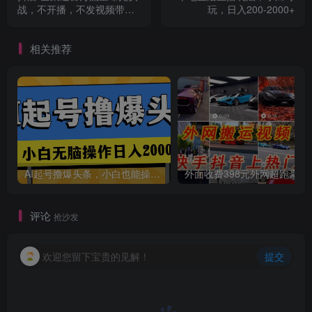
战，不开播，不发视频带货
玩，日入200-2000+
（16节课）
相关推荐
创项目
AI起号撸爆头条，小白也能操作，日入2000+
外面收费398元外网
评论
抢沙发
欢迎您留下宝贵的见解！
提交