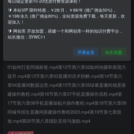
每日稳定更新10-20优质付费资源课程！
🔰 本站VIP 限时特惠，￥28/月，￥98/年 (推广佣金50%)，
短视频可复制方法课程内容：第1节第一章同城号基本逻
￥198/永久 (推广佣金80%)，全站资源免费下载，每天更新，欢
辑.mp4第2节第二章基本要素.mp4第3节第三章01企业号认
迎加入！
证.mp4第4节第三章02抖店入驻.mp4第5节第三章03开通橱
🔰 网创库 开放加盟，搭建一个和网创库一样的知识付费平台，
站长微信：SYWC11
窗.mp4第6节第三章04学浪入驻.mp4第7节第三章05团
购.mp4第8节第三章06小风车.mp4第9节第四章短视频打
开通会员
站长加盟
造.mp4第10节第五章可复制的短视频模板.mp4第11节第六章
01如何打造同城标签.mp4第12节第六章02如何拍摄和表现力
提升.mp4第13节第六章03直播间话术拆解.mp4第14节第六
章04直播间数据运营.mp4第15节第六章05绿幕直播间场景搭
建操作教程.mp4第16节第六章07手机直播操作流程.mp4第
17节第六章08手机直播加贴片操作教程.mp4第18节第六章09
同城号招生直播间搭建操作教程2023.mp4第19节第七章投
放.mp4第20节第八章团队安排与激励.mp4