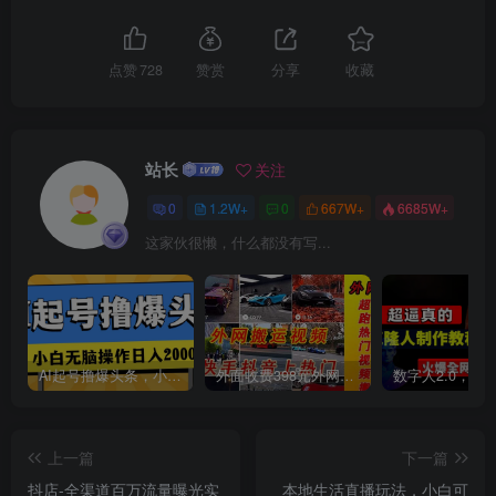
点赞
728
赞赏
分享
收藏
创项目
站长
关注
0
1.2W+
0
667W+
6685W+
这家伙很懒，什么都没有写...
创项目
AI起号撸爆头条，小白也能操作，日入2000+
外面收费398元外网超跑豪车汽车视频搬运至快手抖音上热门项目
上一篇
下一篇
创项目
抖店-全渠道百万流量曝光实
本地生活直播玩法，小白可