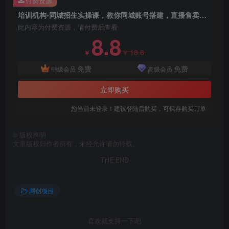
付费资源
培训机构-同城招生实操课，教你同城账号搭建，直播售卖体验课包
此内容为付费资源，请付费后查看
8.8
18.8
￥
￥
免费
免费
中级会员
高级会员
创项目
立即购买
您当前未登录！建议登陆后购买，可保存购买订单
©
版权声明
文章版权归作者所有，未经允许请勿转载。
THE END
创项目
网创项目
喜欢就支持一下吧