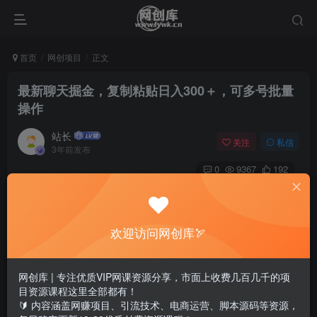
首页
网创项目
正文
最新聊天掘金，复制粘贴日入300＋，可多号批量
操作
站长
关注
私信
3年前发布
0
9367
192
欢迎访问网创库🏹
网创库 | 专注优质VIP网课资源分享，市面上收费几百几千的项
目资源课程这里全部都有！
🔰 内容涵盖网赚项目、引流技术、电商运营、脚本源码等资源，