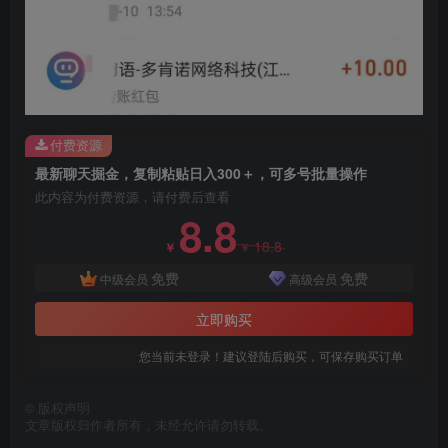
创项目
付费资源
最新聊天掘金，复制粘贴日入300＋，可多号批量操作
此内容为付费资源，请付费后查看
8.8
创项目
18.8
￥
￥
免费
免费
中级会员
高级会员
立即购买
您当前未登录！建议登陆后购买，可保存购买订单
创项目
©
版权声明
文章版权归作者所有，未经允许请勿转载。