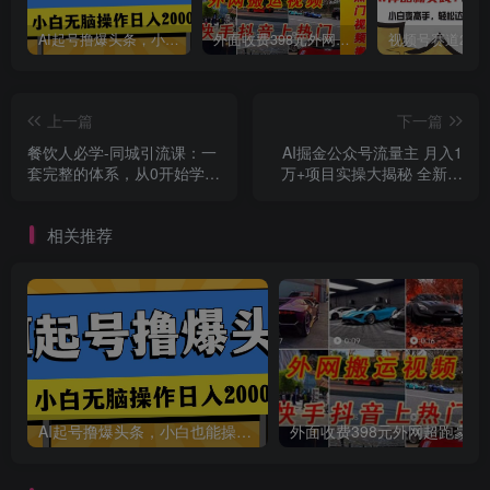
AI起号撸爆头条，小白也能操作，日入2000+
外面收费398元外网超跑豪车汽车视频搬运至快手抖音上热门项目
上一篇
下一篇
餐饮人必学-同城引流课：一
AI掘金公众号流量主 月入1
套完整的体系，从0开始学习
万+项目实操大揭秘 全新教
同城引流（68节课）
程助你零基础也能赚大钱
相关推荐
AI起号撸爆头条，小白也能操作，日入2000+
外面收费398元外网