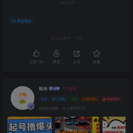
THE END
网创项目
喜欢就支持一下吧
创项目
点赞
192
赞赏
分享
收藏
站长
关注
0
1.2W+
0
667W+
6685W+
这家伙很懒，什么都没有写...