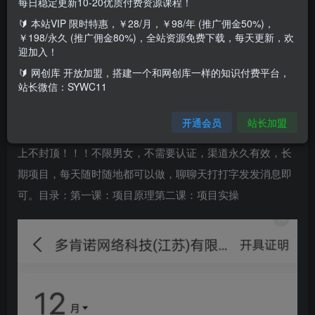
每日稳定更新10-20优质付费资源课程！
🔰 本站VIP 限时特惠，￥28/月，￥98/年 (推广佣金50%)，
￥198/永久 (推广佣金80%)，全站资源免费下载，每天更新，欢
大家好，今天给大家带来一个《最新聊天掘金，复制粘贴日
迎加入！
入300＋，可多号批量操作》与微信一样得聊天app，平台每
🔰 网创库 开放加盟，搭建一个和网创库一样的知识付费平台，
站长微信：SYWC11
天推送用户，我们只需反复粘贴与别人聊天，用户回复一句
话，就会有一份收益佣金，实时数据更新最低一元起提秒到
开通会员
站长加盟
支付宝，单号每天轻松50元-200元，多号日入100元-500元，
上不封顶！！！不限男女，不需要认证，渠道永久有效，长
期项目，每天随时随地都可以做，聊聊天打打字发发消息即
可。目录：第一课：项目原理第二课：项目实操