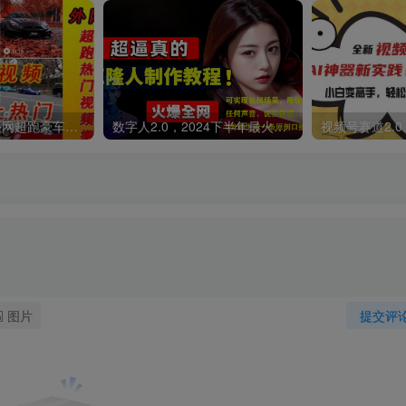
外面收费398元外网超跑豪车汽车视频搬运至快手抖音上热门项目
数字人2.0，2024下半年最火项目，无限免费生成视频，可实现任何场景，用任何形象，任何声音，说任何话，5分钟生成一条原创口播视频。
图片
提交评