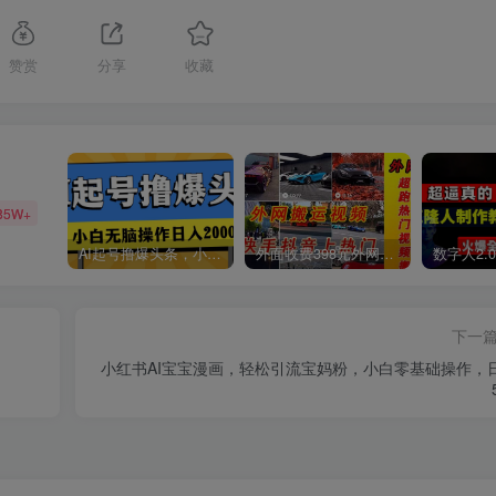
赞赏
分享
收藏
85W+
AI起号撸爆头条，小白也能操作，日入2000+
外面收费398元外网超跑豪车汽车视频搬运至快手抖音上热门项目
下一
小红书AI宝宝漫画，轻松引流宝妈粉，小白零基础操作，