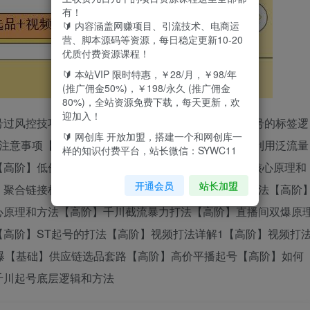
有！
🔰 内容涵盖网赚项目、引流技术、电商运
营、脚本源码等资源，每日稳定更新10-20
优质付费资源课程！
🔰 本站VIP 限时特惠，￥28/月，￥98/年
(推广佣金50%)，￥198/永久 (推广佣金
80%)，全站资源免费下载，每天更新，欢
迎加入！
号过风控技巧【基础】直播间5大流量入口【进阶】账号的标签逻
🔰 网创库 开放加盟，搭建一个和网创库一
场注意事项【进阶】如何正确选品破场观【进阶】如何利用泛流量
样的知识付费平台，站长微信：SYWC11
【高阶】低价梯度涨价核心原理和方法【高阶】AB链核心原理和
开通会员
站长加盟
】聚合链接核心原理和方法【高阶】高反核心原理和方法【高阶
心原理和方法【高阶】千川截流暴力打法【高阶】直播间双爆原
【高阶】ST起号的打法【高阶】视频打法详解1【高阶】视频打
爆【基础】供应链选品套路【高阶】高价平播起号【高阶】如何
千川起号底层逻辑和方法