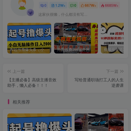
0
1.2W+
0
667W+
6685W+
这家伙很懒，什么都没有写...
AI起号撸爆头条，小白也能操作，日入2000+
外面收费398元外网超跑豪车汽车视频搬运至快手抖音上热门项目
上一篇
下一篇
【主播必备】高级主播音效
写给普通职场打工人的人生
助手，懒人必备！！！
逆袭课
相关推荐