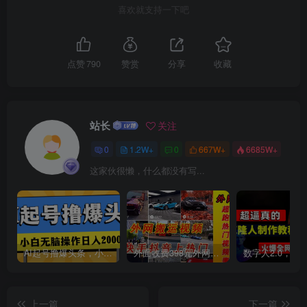
喜欢就支持一下吧
点赞
790
赞赏
分享
收藏
站长
关注
0
1.2W+
0
667W+
6685W+
这家伙很懒，什么都没有写...
AI起号撸爆头条，小白也能操作，日入2000+
外面收费398元外网超跑豪车汽车视频搬运至快手抖音上热门项目
上一篇
下一篇