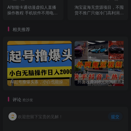
AI智能卡通动漫虚拟人直播
淘宝蓝海无货源项目，不囤
操作教程 手机软件不用电脑
货不推广只做冷门高利润代
不用绿幕（教程+软件）
发
相关推荐
AI起号撸爆头条，小白也能操作，日入2000+
外面收费398元外网
评论
抢沙发
欢迎您留下宝贵的见解！
提交