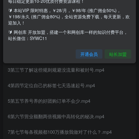
每日稳定更新10-20优质付费资源课程！
餐
饮行业利用短视频招学员招商
🔰 本站VIP 限时特惠，￥28/月，￥98/年 (推广佣金50%)，
￥198/永久 (推广佣金80%)，全站资源免费下载，每天更新，欢
迎加入！
课程目录
🔰 网创库 开放加盟，搭建一个和网创库一样的知识付费平台，
站长微信：SYWC11
1第一节为什么团购能让门店起死回生.mp4
开通会员
站长加盟
2第二节同城团购的三大模式商家该怎么选？.mp4
3第三节了解这些规则规避没流量和被封号.mp4
4第四节定位自己的标签七天迅速起号.mp4
5第五节养号养的好团购订单不会少.mp4
6第六节营业额翻两倍视频中高转化的秘决.mp4
7第七节每条视频都100万播放我做对了什么？.mp4