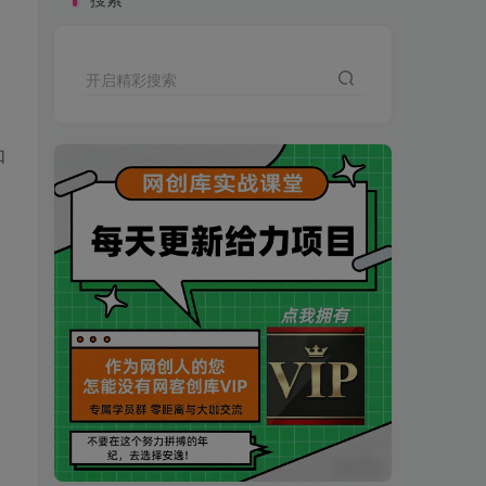
开启精彩搜索
如
买VIP会员或加盟商-全年最低价-立即抢额
网创库-限时优惠 别错过!