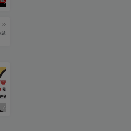
数字人2.0，2024下半年最火项目，无限免费生成视频，可实现任何场景，用任何形象，任何声音，说任何话，5分钟生成一条原创口播视频。
视频号赛道2.0：AI神器新实践！另辟蹊径！五分钟一条作品，小白变高手…
靠蛋仔派对一天5800+，小白做磁力聚星轻松上手
篇
收益
视频号赛道2.0：AI神器新实践！另辟蹊径！五分钟一条作品，小白变高手…
靠蛋仔派对一天5800+，小白做磁力聚星轻松上手