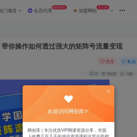
限时折扣
日入2K
热门项目
会员代理
加盟网站
，带你操作如何透过强大的矩阵号流量变现
关注
私信
0
5920
186
欢迎访问网创库🏹
网创库 | 专注优质VIP网课资源分享，市面
上收费几百几千的项目资源课程这里全部都