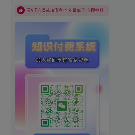
买VIP会员或加盟商-全年最低价-立即抢额
网创库-限时优惠 别错过!