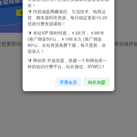
有！
🔰 内容涵盖网赚项目、引流技术、电商运
营、脚本源码等资源，每日稳定更新10-20
优质付费资源课程！
🔰 本站VIP 限时特惠，￥28/月，￥98/年
(推广佣金50%)，￥198/永久 (推广佣金
定想要获得大流量，获得更多的客户谘询！此套课程，带你操作
80%)，全站资源免费下载，每天更新，欢
迎加入！
🔰 网创库 开放加盟，搭建一个和网创库一
样的知识付费平台，站长微信：SYWC11
开通会员
站长加盟