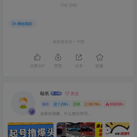
THE END
创项目
网创项目
喜欢就支持一下吧
创项目
点赞
247
赞赏
分享
收藏
站长
关注
0
1.2W+
0
667W+
6685W+
这家伙很懒，什么都没有写...