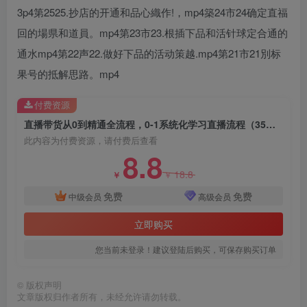
3p4第2525.抄店的开通和品心織作!，mp4築24市24确定直福
回的場県和道員。mp4第23市23.根插下品和活针球定合通的
通水mp4第22声22.做好下品的活动策越.mp4第21市21別标
果号的抵解思路。mp4
创项目
付费资源
直播带货从0到精通全流程，0-1系统化学习直播流程（35节课）
此内容为付费资源，请付费后查看
8.8
18.8
￥
￥
免费
免费
中级会员
高级会员
创项目
立即购买
您当前未登录！建议登陆后购买，可保存购买订单
©
版权声明
文章版权归作者所有，未经允许请勿转载。