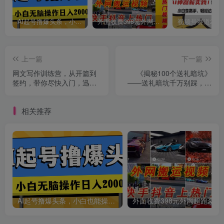
AI起号撸爆头条，小白也能操作，日入2000+
外面收费398元外网超跑豪车汽车视频搬运至快手抖音上热门项目
上一篇
下一篇
网文写作训练营，从开篇到
《揭秘100个送礼暗坑》
签约，带你尽快入门，迅速
——送礼暗坑千万别踩，不
成为网文老手（22节课）
然你就白送礼了
相关推荐
AI起号撸爆头条，小白也能操作，日入2000+
外面收费398元外网