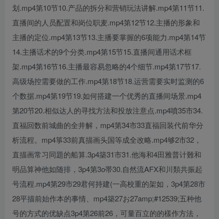
划.mp4第10节10.产品的拆分和营销玩法讲解.mp4第11节11.
直播间的人员配置和岗位职麦.mp4第12节12.主播的形象和
主播的定位.mp4第13节13.主播要掌握的6项能力.mp4第14节
14.主播话术的9个分类.mp4第15节15.直播间通用话术框
架.mp4第16节16.主播最容易忽略的4个细节.mp4第17节17.
高级场控需要做的工作.mp4第18节18.运营需要实时监测的6
个数据.mp4第19节19.如何搭建一个优秀的直播间场景.mp4
创项目
第20节20.相似达人的寻找方法和投放注意点.mp4噴35市34.
直福回数前城曲的全井解，mp4第34市33直福回装代前华分
析流程。mp4箏33前真描画头国等成全改略.mp4够2市32，
直描画常习同題的船算.3p4築31市31.他海和4田雅普计難和
明品算神他如随排，3p4第3o帯30.自然流AFX和川類共振起
号流程.mp4第29市29君何持建(一高校重的架如，3p4第28市
创项目
28平描前始作本的事情、mp4築27お27amp;#12539;五种他
号的方式的优缺点3p4第26前26，可量百立的的樣作方法，