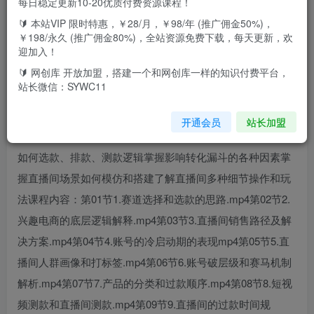
每日稳定更新10-20优质付费资源课程！
🔰 本站VIP 限时特惠，￥28/月，￥98/年 (推广佣金50%)，
一套课程全面掌握直播带货知识点你是否也面临以下问题1.
￥198/永久 (推广佣金80%)，全站资源免费下载，每天更新，欢
想要从0-1系统化学习直播流程?2.想要知道优秀主播需要具
迎加入！
备什么?3.想要精细化做好每一场直播?4.想要一个高转化、
🔰 网创库 开放加盟，搭建一个和网创库一样的知识付费平台，
站长微信：SYWC11
高成交的直播间？5.想要快速从小白入门到精通带货?一套课
程全面掌握本次课程收益快速搭建适合自己的直播间掌握平
开通会员
站长加盟
台规则避免违规和踩坑掌握主播需要具备的话术和能力学会
如何选款、排款、测款逻辑掌握影响转化漏斗的各种因素掌
握直播间场景如何模仿和搭建了解直播间多种细节操作和玩
法课程内容：第01节1.赛道选择和选款的思路.mp4第02节2.
兴趣电商的底层逻辑解释.mp4第03节3.直播间销售路径及解
决方案.mp4第04节4.账号的冷启动期的表现mp4第05节5.直
播间人群画像和打标签.mp4第06节6.账号破层级和赛马机制
解析.mp4第07节7.产品的分类和过款顺序.mp4第08节8.短视
频测款和直播间测款.mp4第09节9.直播间的过款时间规