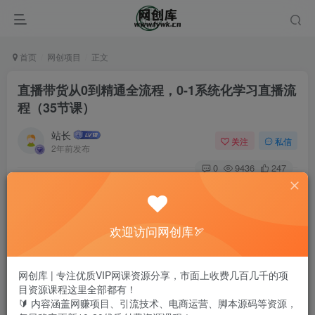
首页
网创项目
正文
直播带货从0到精通全流程，0-1系统化学习直播流
程（35节课）
站长
关注
私信
2年前发布
0
9436
247
欢迎访问网创库🏹
网创库 | 专注优质VIP网课资源分享，市面上收费几百几千的项
目资源课程这里全部都有！
🔰 内容涵盖网赚项目、引流技术、电商运营、脚本源码等资源，